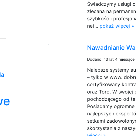
Świadczymy usługi c
zlecana na permanent
szybkość i profesjon
net...
pokaż więcej »
Nawadnianie Wa
Dodano: 13 lat 4 miesiące
Nalepsze systemy au
la
– tylko w www. dobre
certyfikowany kontra
oraz Toro. W swojej
we
pochodzącego od taki
Posiadamy ogromne 
najlepszych eksper
setkami zadowolonyc
skorzystania z naszy
więcej »