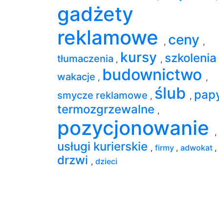
gadżety
reklamowe
ceny
,
,
kursy
szkoleni
tłumaczenia
,
,
budownictwo
wakacje
,
,
ślub
pap
smycze reklamowe
,
,
termozgrzewalne
,
pozycjonowanie
,
usługi kurierskie
,
firmy
,
adwokat
,
drzwi
,
dzieci