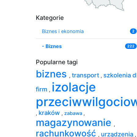
Kategorie
Biznes i ekonomia
2
-
Biznes
222
Popularne tagi
biznes
transport
szkolenia d
,
,
izolacje
firm
,
przeciwwilgocio
kraków
,
,
zabawa
,
magazynowanie
,
rachunkowość
urządzenia
,
,