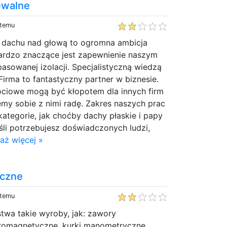
ewalne
 temu
 dachu nad głową to ogromna ambicja
 Bardzo znaczące jest zapewnienie naszym
sowanej izolacji. Specjalistyczną wiedzą
Firma to fantastyczny partner w biznesie.
gociowe mogą być kłopotem dla innych firm
my sobie z nimi radę. Zakres naszych prac
kategorie, jak choćby dachy płaskie i papy
li potrzebujesz doświadczonych ludzi,
aż więcej »
yczne
 temu
stwa takie wyroby, jak: zawory
romagnetyczne, kurki manometryczne,