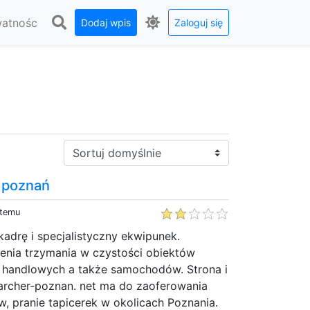
watnośc
Dodaj wpis
Zaloguj się
Sortuj:
 poznań
 temu
adrę i specjalistyczny ekwipunek.
nia trzymania w czystości obiektów
, handlowych a także samochodów. Strona i
karcher-poznan. net ma do zaoferowania
, pranie tapicerek w okolicach Poznania.