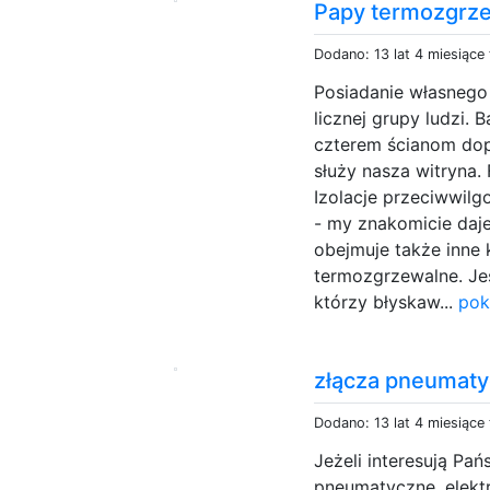
Papy termozgrz
Dodano: 13 lat 4 miesiące
Posiadanie własnego
licznej grupy ludzi.
czterem ścianom dopa
służy nasza witryna. 
Izolacje przeciwwil
- my znakomicie daje
obejmuje także inne 
termozgrzewalne. Jeś
którzy błyskaw...
pok
złącza pneumat
Dodano: 13 lat 4 miesiące
Jeżeli interesują Pań
pneumatyczne, elekt