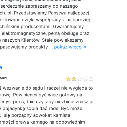
i, serdecznie zapraszamy do naszego
ch. pl. Przedstawiamy Państwu najlepszej
ortowane dzięki współpracy z najbardziej
 chińskimi producentami. Gwarantujemy
y elektromagnetyczne, pełną obsługę oraz
ę naszych Klientów. Stale powiększamy
opasowujemy produkty ...
pokaż więcej »
a
 temu
ś wezwanie do sądu i raczej nie wygląda to
zmowę. Powinieneś być więc gotowy na
myśl porządnie czy, aby niezbicie znasz je
 w pojedynkę sobie dać radę. Być może
i się porządny adwokat karnista
jomości prawa karnego na odpowiednim