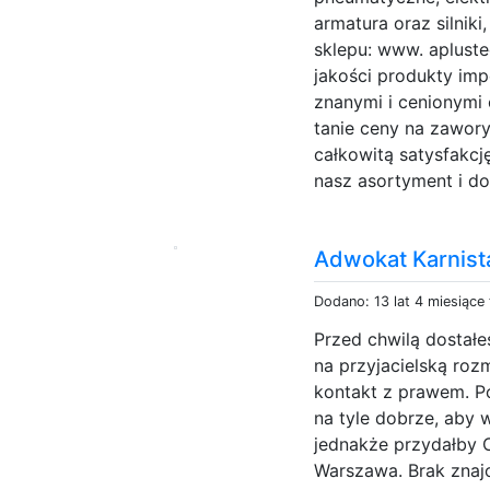
armatura oraz silnik
sklepu: www. apluste
jakości produkty imp
znanymi i cenionymi
tanie ceny na zawor
całkowitą satysfakcj
nasz asortyment i d
Adwokat Karnist
Dodano: 13 lat 4 miesiące
Przed chwilą dostałe
na przyjacielską ro
kontakt z prawem. Po
na tyle dobrze, aby
jednakże przydałby C
Warszawa. Brak zna