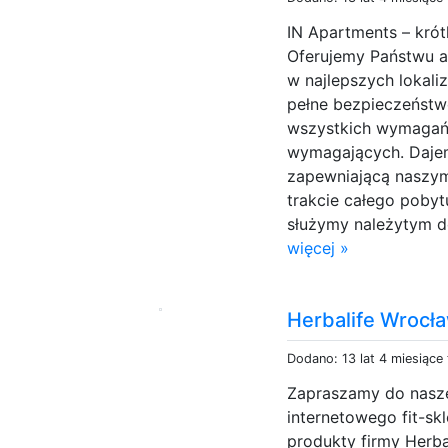
IN Apartments – kró
Oferujemy Państwu a
w najlepszych lokal
pełne bezpieczeńst
wszystkich wymagań 
wymagających. Daje
zapewniającą naszy
trakcie całego poby
służymy należytym 
więcej »
Herbalife Wrocł
Dodano: 13 lat 4 miesiące
Zapraszamy do nasze
internetowego fit-sk
produkty firmy Herba