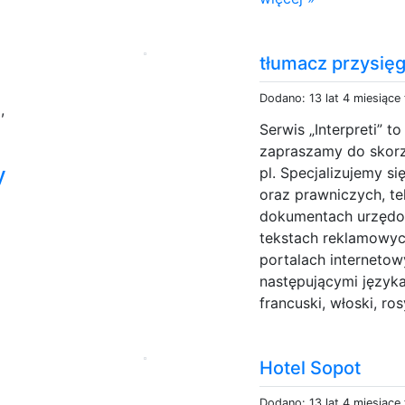
tłumacz przysię
Dodano: 13 lat 4 miesiące
a
,
Serwis „Interpreti” t
zapraszamy do skorzy
y
pl. Specjalizujemy s
oraz prawniczych, t
dokumentach urzędow
tekstach reklamowyc
portalach internetow
następującymi języka
francuski, włoski, ros
Hotel Sopot
Dodano: 13 lat 4 miesiące