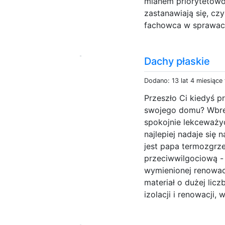
mianem priorytetowo
zastanawiają się, cz
fachowca w sprawach
Dachy płaskie
Dodano: 13 lat 4 miesiące
Przeszło Ci kiedyś 
swojego domu? Wbrew
spokojnie lekceważy
najlepiej nadaje się
jest papa termozgrze
przeciwwilgociową - 
wymienionej renowac
materiał o dużej licz
izolacji i renowacji, w