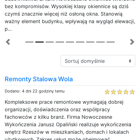
bez kompromisów. Wysokiej klasy okiennice są dziś
czymś znacznie więcej niż osłoną okna. Stanowią
ważny element budynku, wpływają na wygląd elewacji,
p...
Previous
Ne
Sortuj:
Remonty Stalowa Wola
Dodano: 4 dni 22 godziny temu
Kompleksowe prace remontowe wymagają dobrej
organizacji, doświadczenia oraz współpracy
fachowców z kilku branż. Firma Nowoczesne
Wykończenia Janusz Opaliński realizuje wykończenia
wnętrz Rzeszów w mieszkaniach, domach i lokalach
użytkowych. Zakres usług może obejmować