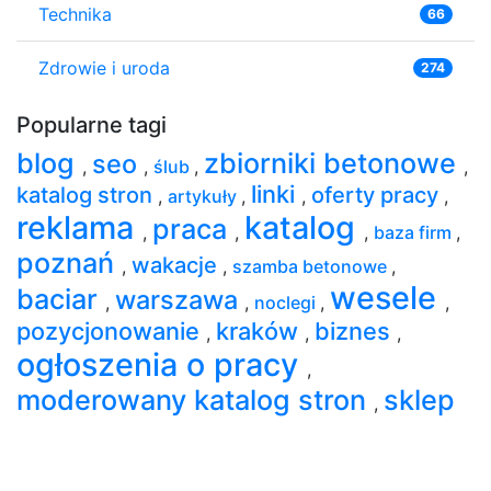
Technika
66
Zdrowie i uroda
274
Popularne tagi
blog
zbiorniki betonowe
seo
,
,
ślub
,
,
linki
katalog stron
oferty pracy
,
artykuły
,
,
,
reklama
katalog
praca
,
,
,
baza firm
,
poznań
wakacje
,
,
szamba betonowe
,
wesele
baciar
warszawa
,
,
noclegi
,
,
pozycjonowanie
kraków
biznes
,
,
,
ogłoszenia o pracy
,
moderowany katalog stron
sklep
,