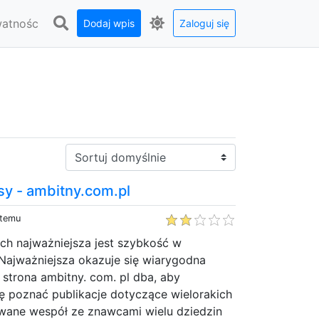
watnośc
Dodaj wpis
Zaloguj się
Sortuj:
sy - ambitny.com.pl
 temu
ch najważniejsza jest szybkość w
 Najważniejsza okazuje się wiarygodna
strona ambitny. com. pl dba, aby
ję poznać publikacje dotyczące wielorakich
wane wespół ze znawcami wielu dziedzin