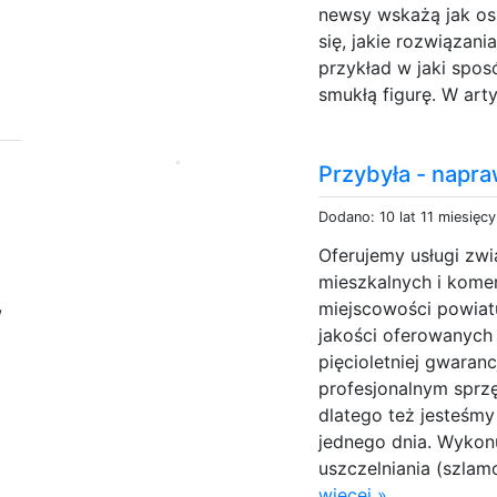
newsy wskażą jak os
się, jakie rozwiązan
przykład w jaki sp
smukłą figurę. W art
Przybyła - napr
Dodano: 10 lat 11 miesięc
Oferujemy usługi z
mieszkalnych i komer
,
miejscowości powiatu
jakości oferowanych
pięcioletniej gwara
profesjonalnym sprz
dlatego też jesteśm
jednego dnia. Wykonu
uszczelniania (szla
więcej »