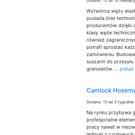
Dodano: 12 lat 10 miesięc
Wytwórca węży elast
posiada linie techn
producentów dzięki 
klasy węże technicz
również zagraniczny
potrafi sprostać ka
zamówieniu. Budowa 
suszarni do przesył
granulatów. ...
pokaż 
Camlock Hosem
Dodano: 13 lat 3 tygodnie
Na rynku przybywa ga
profesjonalne eleme
pracy nawet w niezw
jednym z czołowych 