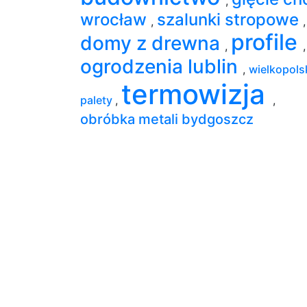
,
wrocław
szalunki stropowe
,
,
profile
domy z drewna
,
,
ogrodzenia lublin
,
wielkopols
termowizja
palety
,
,
obróbka metali bydgoszcz