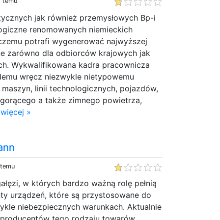
y temu
ycznych jak również przemysłowych Bp-i
ologiczne renomowanych niemieckich
czemu potrafi wygenerować najwyższej
ne zarówno dla odbiorców krajowych jak
ch. Wykwalifikowana kadra pracownicza
żdemu wręcz niezwykle nietypowemu
maszyn, linii technologicznych, pojazdów,
u gorącego a także zimnego powietrza,
więcej »
ann
 temu
łęzi, w których bardzo ważną rolę pełnią
nty urządzeń, które są przystosowane do
ykle niebezpiecznych warunkach. Aktualnie
producentów tego rodzaju towarów,