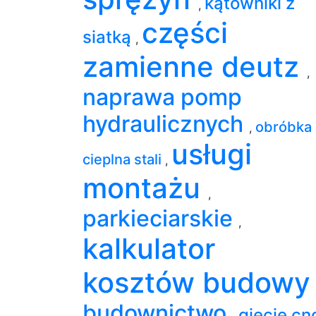
kątowniki z
,
części
siatką
,
zamienne deutz
,
naprawa pomp
hydraulicznych
obróbka
,
usługi
cieplna stali
,
montażu
,
parkieciarskie
,
kalkulator
kosztów budow
budownictwo
gięcie cn