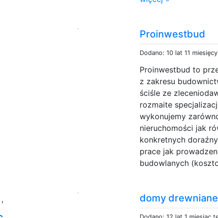
Proinwestbud
Dodano: 10 lat 11 miesięc
Proinwestbud to prze
z zakresu budownict
ściśle ze zlecenioda
rozmaite specjalizac
wykonujemy zarówno 
nieruchomości jak ró
konkretnych doraźnyc
prace jak prowadzen
budowlanych (koszto
y
domy drewnian
,
c
Dodano: 12 lat 1 miesiąc 