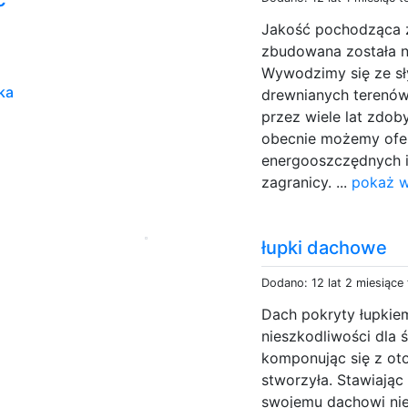
Jakość pochodząca z
zbudowana została n
Wywodzimy się ze s
ka
drewnianych terenów
przez wiele lat zdob
obecnie możemy of
energooszczędnych i 
zagranicy. ...
pokaż w
łupki dachowe
Dodano: 12 lat 2 miesiące
Dach pokryty łupkiem
nieszkodliwości dla 
komponując się z ot
stworzyła. Stawiając
swojemu dachowi nie