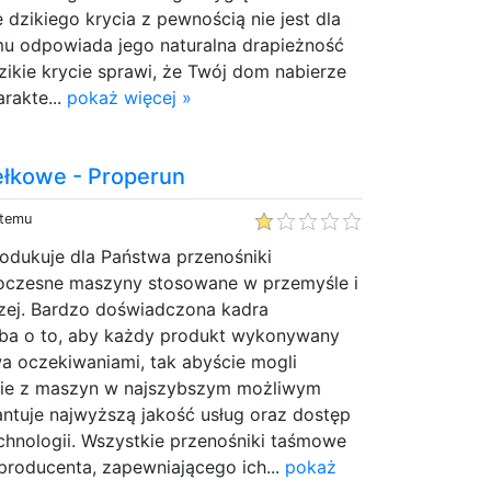
dzikiego krycia z pewnością nie jest dla
u odpowiada jego naturalna drapieżność
Dzikie krycie sprawi, że Twój dom nabierze
arakte...
pokaż więcej »
ełkowe - Properun
 temu
odukuje dla Państwa przenośniki
oczesne maszyny stosowane w przemyśle i
ej. Bardzo doświadczona kadra
dba o to, aby każdy produkt wykonywany
a oczekiwaniami, tak abyście mogli
nie z maszyn w najszybszym możliwym
antuje najwyższą jakość usług oraz dostęp
chnologii. Wszystkie przenośniki taśmowe
producenta, zapewniającego ich...
pokaż