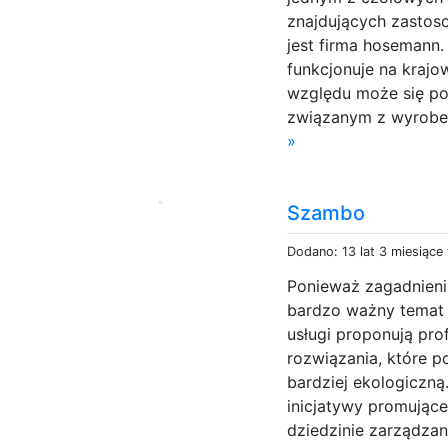
znajdujących zastos
jest firma hosemann.
funkcjonuje na krajow
względu może się p
związanym z wyrobem
»
Szambo
Dodano: 13 lat 3 miesiące
Ponieważ zagadnieni
bardzo ważny temat d
usługi proponują pr
rozwiązania, które p
bardziej ekologiczną
inicjatywy promując
dziedzinie zarządzan