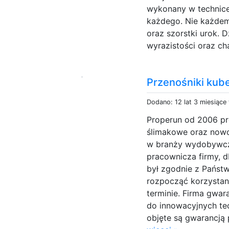
wykonany w technice 
każdego. Nie każdem
oraz szorstki urok. 
wyrazistości oraz ch
Przenośniki kub
Dodano: 12 lat 3 miesiące
Properun od 2006 pr
ślimakowe oraz now
w branży wydobywcz
pracownicza firmy, 
był zgodnie z Państw
rozpocząć korzysta
terminie. Firma gwar
do innowacyjnych te
objęte są gwarancją 