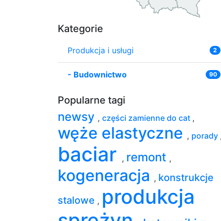
Kategorie
Produkcja i usługi
2
-
Budownictwo
90
Popularne tagi
newsy
,
części zamienne do cat
,
węże elastyczne
,
porady
baciar
remont
,
,
kogeneracja
konstrukcje
,
produkcja
stalowe
,
sprężyn