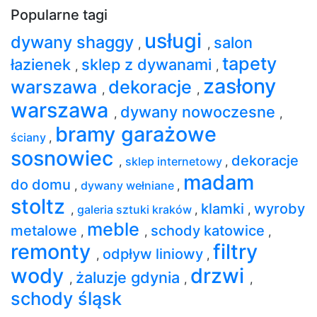
Popularne tagi
usługi
dywany shaggy
salon
,
,
tapety
łazienek
sklep z dywanami
,
,
zasłony
warszawa
dekoracje
,
,
warszawa
dywany nowoczesne
,
,
bramy garażowe
ściany
,
sosnowiec
dekoracje
,
sklep internetowy
,
madam
do domu
,
dywany wełniane
,
stoltz
klamki
wyroby
,
galeria sztuki kraków
,
,
meble
metalowe
schody katowice
,
,
,
remonty
filtry
odpływ liniowy
,
,
wody
drzwi
żaluzje gdynia
,
,
,
schody śląsk