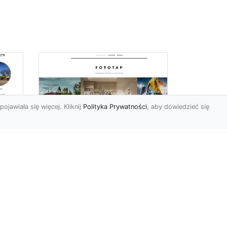
pojawiała się więcej. Kliknij
Polityka Prywatności
, aby dowiedzieć się
 –
Tapety ścienne
zmywalne – połącznie
funkcjonalności i
piękna
h?
Okazuje się, że Polacy są
ostatnimi czasy coraz
by