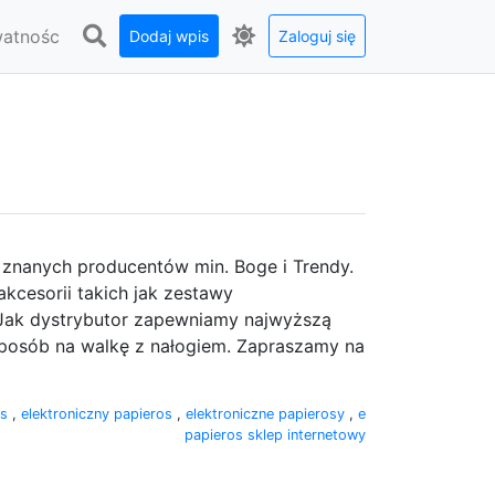
watnośc
Dodaj wpis
Zaloguj się
y znanych producentów min. Boge i Trendy.
kcesorii takich jak zestawy
. Jak dystrybutor zapewniamy najwyższą
 sposób na walkę z nałogiem. Zapraszamy na
os
,
elektroniczny papieros
,
elektroniczne papierosy
,
e
papieros sklep internetowy