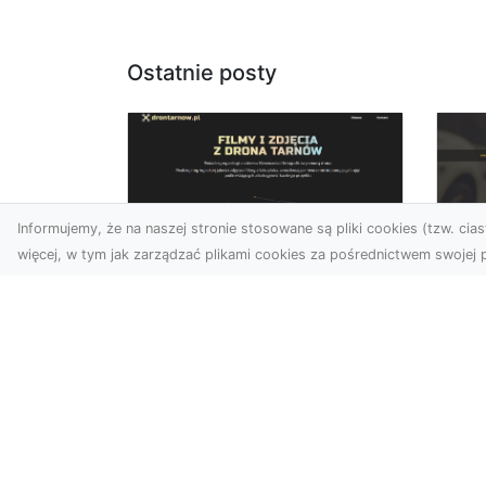
Ostatnie posty
Informujemy, że na naszej stronie stosowane są pliki cookies (tzw. ciast
więcej, w tym jak zarządzać plikami cookies za pośrednictwem swojej p
Zdjęcia dronem
FH
Tarnów – Twoje
Za
wydarzenia i
Po
przestrzenie
Ra
uchwycone z innej
perspektywy
Dl
Na
W dzisiejszych czasach,