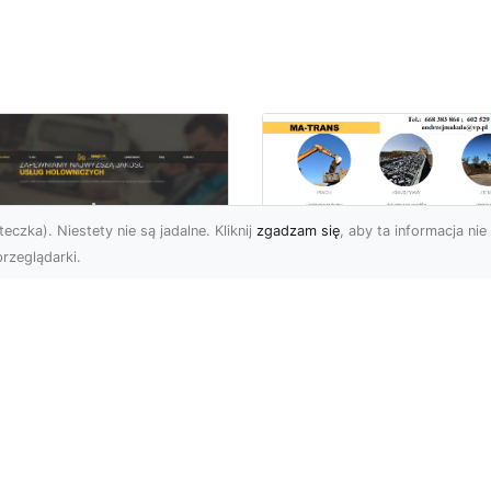
eczka). Niestety nie są jadalne. Kliknij
zgadzam się
, aby ta informacja nie 
rzeglądarki.
Usługi Rozbiórkowe
Jak MA-TRANS
U XMar – Twój
Zapewnia
ufany Partner
Bezpieczeństwo i
mocy Drogowej w
Sprawną Realizację
domiu
Prac Rozbiórkowyc
aczego FHU XMar to
Rozbiórka Budynków –
jlepszy Wybór w
Dlaczego Ważne Jest, a