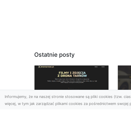
Ostatnie posty
Informujemy, że na naszej stronie stosowane są pliki cookies (tzw. ciast
więcej, w tym jak zarządzać plikami cookies za pośrednictwem swojej p
Zdjęcia dronem
FH
Tarnów – Twoje
Za
wydarzenia i