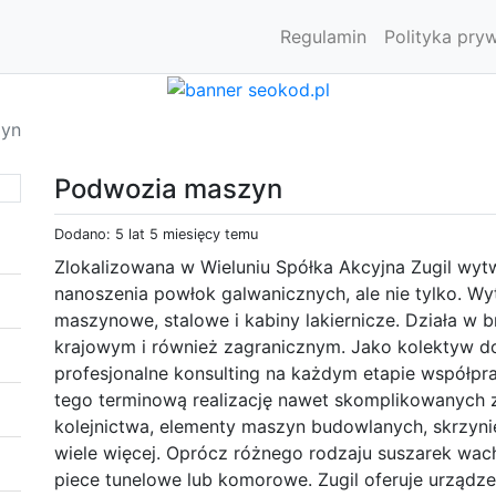
Regulamin
Polityka pry
zyn
Podwozia maszyn
Dodano: 5 lat 5 miesięcy temu
Zlokalizowana w Wieluniu Spółka Akcyjna Zugil wytw
nanoszenia powłok galwanicznych, ale nie tylko. W
maszynowe, stalowe i kabiny lakiernicze. Działa w bra
krajowym i również zagranicznym. Jako kolektyw d
profesjonalne konsulting na każdym etapie współpra
tego terminową realizację nawet skomplikowanych 
kolejnictwa, elementy maszyn budowlanych, skrzy
wiele więcej. Oprócz różnego rodzaju suszarek wach
piece tunelowe lub komorowe. Zugil oferuje urządz