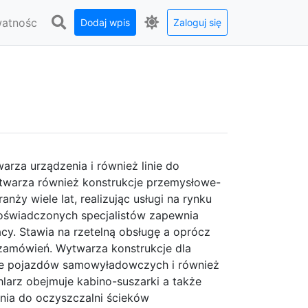
watnośc
Dodaj wpis
Zaloguj się
arza urządzenia i również linie do
ytwarza również konstrukcje przemysłowe-
nży wiele lat, realizując usługi na rynku
oświadczonych specjalistów zapewnia
cy. Stawia na rzetelną obsługę a oprócz
zamówień. Wytwarza konstrukcje dla
nie pojazdów samowyładowczych i również
larz obejmuje kabino-suszarki a także
enia do oczyszczalni ścieków