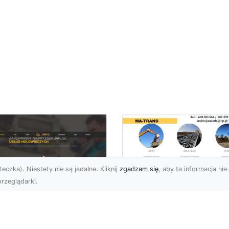
eczka). Niestety nie są jadalne. Kliknij
zgadzam się
, aby ta informacja nie 
rzeglądarki.
Usługi Rozbiórkowe
Jak MA-TRANS
U XMar – Twój
Zapewnia
ufany Partner