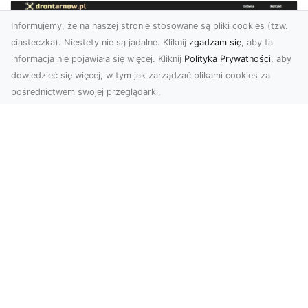
Informujemy, że na naszej stronie stosowane są pliki cookies (tzw.
ciasteczka). Niestety nie są jadalne. Kliknij
zgadzam się
, aby ta
informacja nie pojawiała się więcej. Kliknij
Polityka Prywatności
, aby
dowiedzieć się więcej, w tym jak zarządzać plikami cookies za
pośrednictwem swojej przeglądarki.
Zdjęcia dronem Tarnów – Twoje
wydarzenia i przestrzenie uchwycone
z innej perspektywy
W dzisiejszych czasach, kiedy wizualizacje
odgrywają kluczową rolę w komunikacji, zdjęcia
z lotu p...