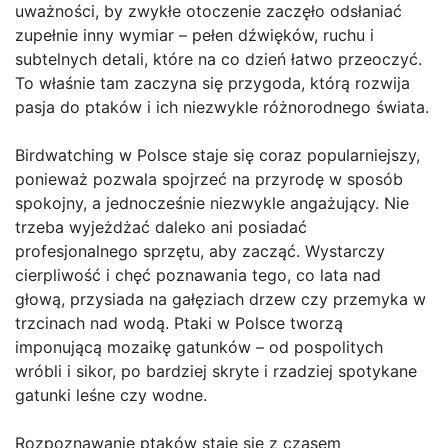
uważności, by zwykłe otoczenie zaczęło odsłaniać
zupełnie inny wymiar – pełen dźwięków, ruchu i
subtelnych detali, które na co dzień łatwo przeoczyć.
To właśnie tam zaczyna się przygoda, którą rozwija
pasja do ptaków i ich niezwykle różnorodnego świata.
Birdwatching w Polsce staje się coraz popularniejszy,
ponieważ pozwala spojrzeć na przyrodę w sposób
spokojny, a jednocześnie niezwykle angażujący. Nie
trzeba wyjeżdżać daleko ani posiadać
profesjonalnego sprzętu, aby zacząć. Wystarczy
cierpliwość i chęć poznawania tego, co lata nad
głową, przysiada na gałęziach drzew czy przemyka w
trzcinach nad wodą. Ptaki w Polsce tworzą
imponującą mozaikę gatunków – od pospolitych
wróbli i sikor, po bardziej skryte i rzadziej spotykane
gatunki leśne czy wodne.
Rozpoznawanie ptaków staje się z czasem