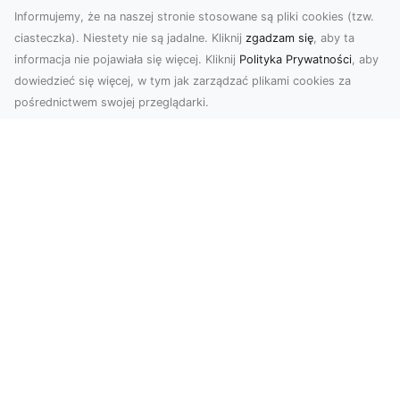
Informujemy, że na naszej stronie stosowane są pliki cookies (tzw.
ciasteczka). Niestety nie są jadalne. Kliknij
zgadzam się
, aby ta
informacja nie pojawiała się więcej. Kliknij
Polityka Prywatności
, aby
dowiedzieć się więcej, w tym jak zarządzać plikami cookies za
pośrednictwem swojej przeglądarki.
Zdjęcia dronem Tarnów – Twoje
wydarzenia i przestrzenie uchwycone
z innej perspektywy
W dzisiejszych czasach, kiedy wizualizacje
odgrywają kluczową rolę w komunikacji, zdjęcia
z lotu p...