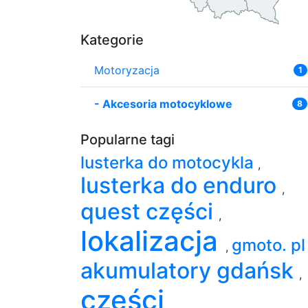
Kategorie
Motoryzacja
1
-
Akcesoria motocyklowe
8
Popularne tagi
lusterka do motocykla
,
lusterka do enduro
,
quest części
,
lokalizacja
gmoto. p
,
akumulatory gdańsk
,
części