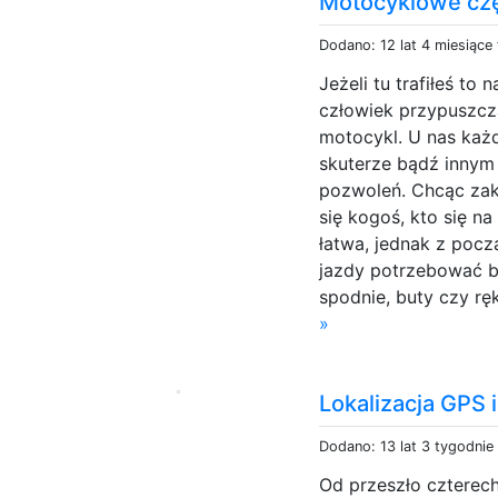
Motocyklowe czę
Dodano: 12 lat 4 miesiące
Jeżeli tu trafiłeś t
człowiek przypuszcz
motocykl. U nas ka
skuterze bądź inny
pozwoleń. Chcąc zak
się kogoś, kto się n
łatwa, jednak z poc
jazdy potrzebować b
spodnie, buty czy rę
»
Lokalizacja GPS
Dodano: 13 lat 3 tygodnie
Od przeszło czterech