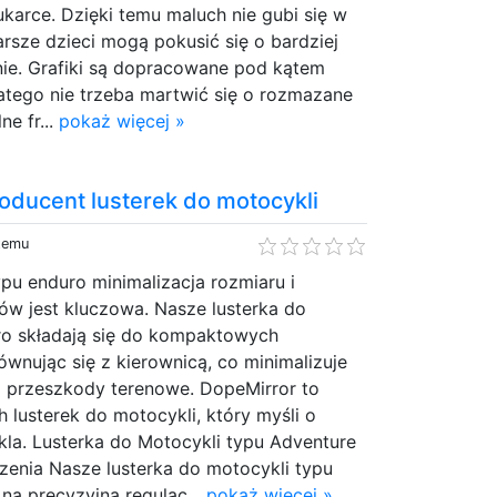
rukarce. Dzięki temu maluch nie gubi się w
tarsze dzieci mogą pokusić się o bardziej
nie. Grafiki są dopracowane pod kątem
tego nie trzeba martwić się o rozmazane
ne fr...
pokaż więcej »
oducent lusterek do motocykli
 temu
pu enduro minimalizacja rozmiaru i
ów jest kluczowa. Nasze lusterka do
ro składają się do kompaktowych
ównując się z kierownicą, co minimalizuje
o przeszkody terenowe. DopeMirror to
 lusterek do motocykli, który myśli o
la. Lusterka do Motocykli typu Adventure
zenia Nasze lusterka do motocykli typu
na precyzyjną regulac...
pokaż więcej »