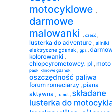
motocyklowe
,
darmowe
malowanki
,
cześć
,
lusterka do adventure
silniki
,
darmo
elektryczne gdańsk
,
gps
,
kolorowanki
,
chlopcyrometowcy. pl
mot
,
paski klinowe gdańsk
,
oszczędność paliwa
,
forum romeciarzy
piana
,
składane
aktywna
,
romet
,
lusterka do motocykl