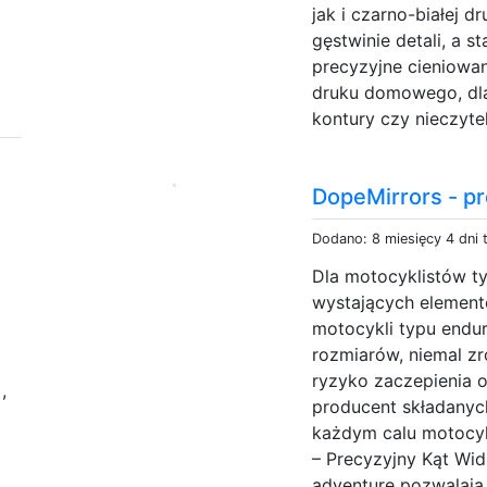
jak i czarno-białej d
gęstwinie detali, a s
precyzyjne cieniowa
druku domowego, dla
kontury czy nieczytel
DopeMirrors - pr
Dodano: 8 miesięcy 4 dni
Dla motocyklistów ty
wystających element
motocykli typu endu
rozmiarów, niemal zr
ryzyko zaczepienia 
l
,
producent składanych
każdym calu motocyk
– Precyzyjny Kąt Wid
adventure pozwalają 