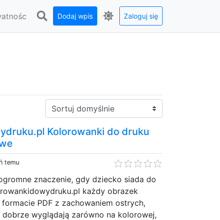
watnośc
Dodaj wpis
Zaloguj się
Sortuj:
druku.pl Kolorowanki do druku
owe
eń temu
gromne znaczenie, gdy dziecko siada do
orowankidowydruku.pl każdy obrazek
 formacie PDF z zachowaniem ostrych,
óre dobrze wyglądają zarówno na kolorowej,