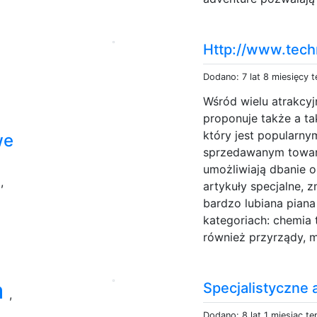
Http://www.tech
Dodano: 7 lat 8 miesięcy 
Wśród wielu atrakcy
proponuje także a t
który jest popularn
we
sprzedawanym towar
umożliwiają dbanie o
o
,
artykuły specjalne, 
bardzo lubiana pian
kategoriach: chemia 
również przyrządy, m
a
Specjalistyczne
,
Dodano: 8 lat 1 miesiąc t