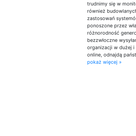
trudnimy się w mon
również budowlanych
zastosowań systemó
ponoszone przez właś
różnorodność genero
bezzwłoczne wysyłan
organizacji w dużej i
online, odnajdą pańs
pokaż więcej »