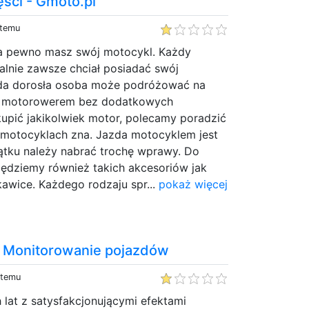
ści - Gmoto.pl
 temu
o na pewno masz swój motocykl. Każdy
alnie zawsze chciał posiadać swój
żda dorosła osoba może podróżować na
m motorowerem bez dodatkowych
upić jakikolwiek motor, polecamy poradzić
a motocyklach zna. Jazda motocyklem jest
zątku należy nabrać trochę wprawy. Do
ędziemy również takich akcesoriów jak
kawice. Każdego rodzaju spr...
pokaż więcej
 i Monitorowanie pojazdów
 temu
 lat z satysfakcjonującymi efektami