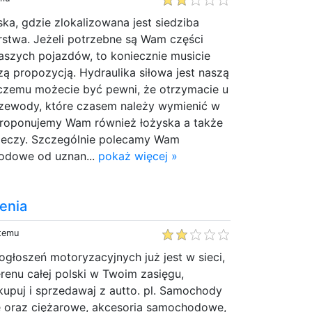
a, gdzie zlokalizowana jest siedziba
rstwa. Jeżeli potrzebne są Wam części
aszych pojazdów, to koniecznie musicie
zą propozycją. Hydraulika siłowa jest naszą
i czemu możecie być pewni, że otrzymacie u
rzewody, które czasem należy wymienić w
proponujemy Wam również łożyska a także
rzeczy. Szczególnie polecamy Wam
odowe od uznan...
pokaż więcej »
enia
 temu
ogłoszeń motoryzacyjnych już jest w sieci,
erenu całej polski w Twoim zasięgu,
upuj i sprzedawaj z autto. pl. Samochody
 oraz ciężarowe, akcesoria samochodowe,