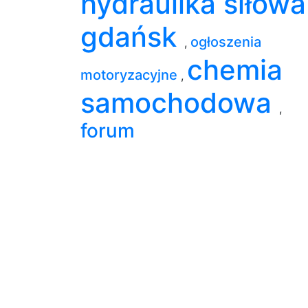
hydraulika siłowa
gdańsk
ogłoszenia
,
chemia
motoryzacyjne
,
samochodowa
,
forum