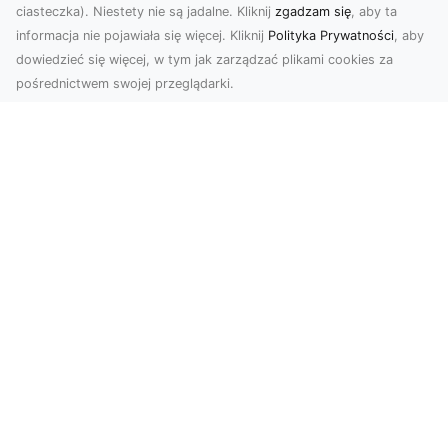
ciasteczka). Niestety nie są jadalne. Kliknij
zgadzam się
, aby ta
informacja nie pojawiała się więcej. Kliknij
Polityka Prywatności
, aby
dowiedzieć się więcej, w tym jak zarządzać plikami cookies za
pośrednictwem swojej przeglądarki.
Zdjęcia dronem Tarnów – Twoje
wydarzenia i przestrzenie uchwycone
z innej perspektywy
W dzisiejszych czasach, kiedy wizualizacje
odgrywają kluczową rolę w komunikacji, zdjęcia
z lotu p...