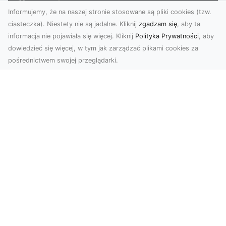
Informujemy, że na naszej stronie stosowane są pliki cookies (tzw.
ciasteczka). Niestety nie są jadalne. Kliknij
zgadzam się
, aby ta
informacja nie pojawiała się więcej. Kliknij
Polityka Prywatności
, aby
dowiedzieć się więcej, w tym jak zarządzać plikami cookies za
pośrednictwem swojej przeglądarki.
Zdjęcia dronem Tarnów – Twoje
wydarzenia i przestrzenie uchwycone
z innej perspektywy
W dzisiejszych czasach, kiedy wizualizacje
odgrywają kluczową rolę w komunikacji, zdjęcia
z lotu p...