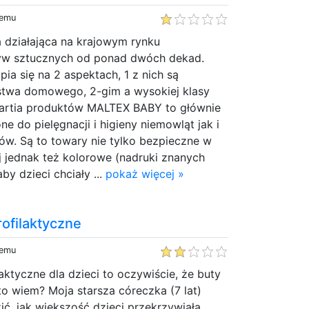
temu
a działająca na krajowym rynku
yw sztucznych od ponad dwóch dekad.
pia się na 2 aspektach, 1 z nich są
twa domowego, 2-gim a wysokiej klasy
 Partia produktów MALTEX BABY to głównie
e do pielęgnacji i higieny niemowląt jak i
ów. Są to towary nie tylko bezpieczne w
j jednak też kolorowe (nadruki znanych
by dzieci chciały ...
pokaż więcej »
rofilaktyczne
temu
aktyczne dla dzieci to oczywiście, że buty
 to wiem? Moja starsza córeczka (7 lat)
ć, jak większość dzieci przekrzywiała