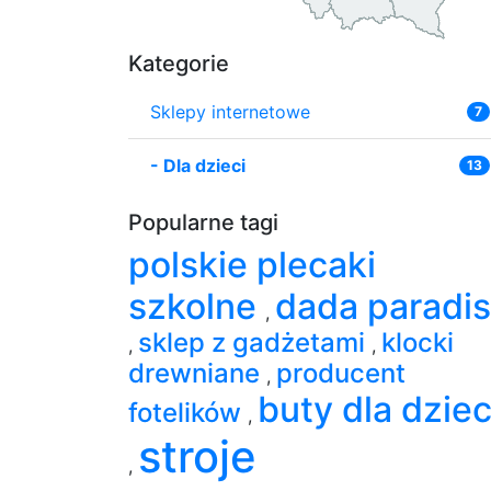
Kategorie
Sklepy internetowe
7
-
Dla dzieci
13
Popularne tagi
polskie plecaki
szkolne
dada paradi
,
sklep z gadżetami
klocki
,
,
drewniane
producent
,
buty dla dziec
fotelików
,
stroje
,