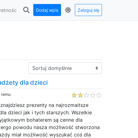
watnośc
Dodaj wpis
Zaloguj się
Sortuj:
adżety dla dzieci
y temu
 znajdziesz prezenty na najrozmaitsze
la dzieci jak i tych starszych. Wszelkie
yjątkowym bohaterem są cenne dla
 tergo powodu nasza możliwość stworzona
 każdy miał możliwość wyszukać coś dla