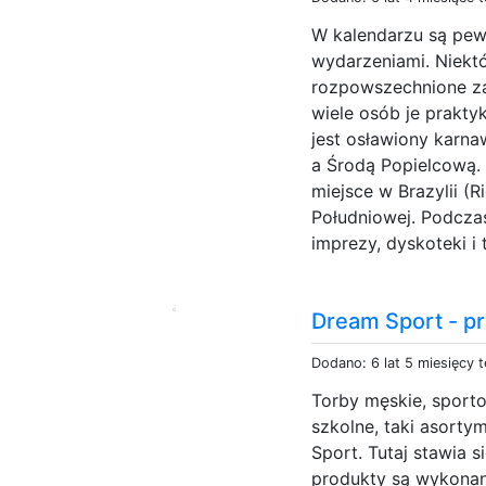
W kalendarzu są pew
wydarzeniami. Niekt
rozpowszechnione za 
wiele osób je prakty
jest osławiony karna
a Środą Popielcową.
miejsce w Brazylii (R
Południowej. Podcza
imprezy, dyskoteki i 
Dream Sport - p
Dodano: 6 lat 5 miesięcy 
Torby męskie, sporto
szkolne, taki asort
Sport. Tutaj stawia 
produkty są wykonan