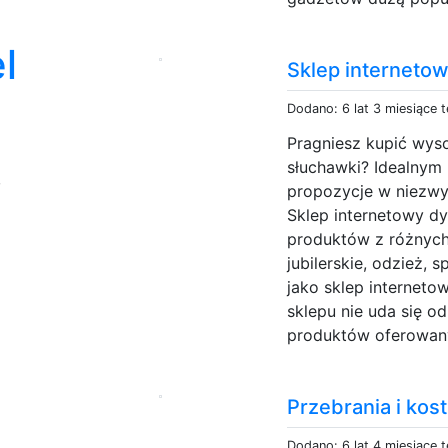
l
Sklep interneto
Dodano: 6 lat 3 miesiące 
Pragniesz kupić wyso
słuchawki? Idealnym
,
propozycje w niezwy
Sklep internetowy 
produktów z różnych
jubilerskie, odzież, 
jako sklep internet
sklepu nie uda się o
produktów oferowan
Przebrania i kos
Dodano: 6 lat 4 miesiące 