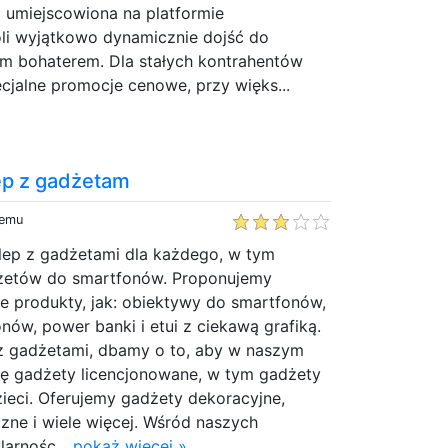
 umiejscowiona na platformie
i wyjątkowo dynamicznie dojść do
m bohaterem. Dla stałych kontrahentów
cjalne promocje cenowe, przy więks...
ep z gadżetam
temu
sklep z gadżetami dla każdego, w tym
dżetów do smartfonów. Proponujemy
e produkty, jak: obiektywy do smartfonów,
nów, power banki i etui z ciekawą grafiką.
 z gadżetami, dbamy o to, aby w naszym
ię gadżety licencjonowane, w tym gadżety
dzieci. Oferujemy gadżety dekoracyjne,
zne i wiele więcej. Wśród naszych
arnośc...
pokaż więcej »