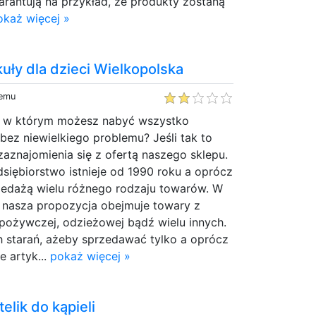
rantują na przykład, że produkty zostaną
okaż więcej »
uły dla dzieci Wielkopolska
temu
, w którym możesz nabyć wszystko
ez niewielkiego problemu? Jeśli tak to
aznajomienia się z ofertą naszego sklepu.
siębiorstwo istnieje od 1990 roku a oprócz
rzedażą wielu różnego rodzaju towarów. W
h nasza propozycja obejmuje towary z
pożywczej, odzieżowej bądź wielu innych.
 starań, ażeby sprzedawać tylko a oprócz
e artyk...
pokaż więcej »
elik do kąpieli