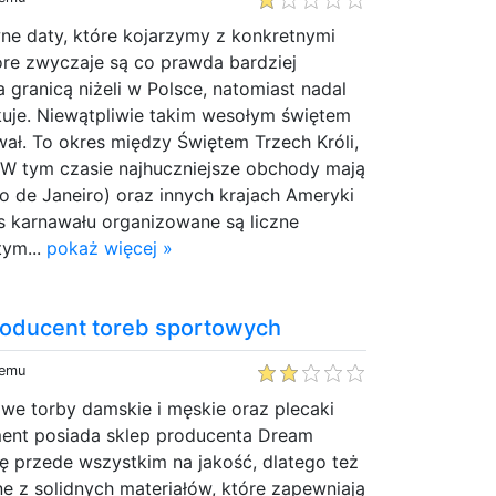
ne daty, które kojarzymy z konkretnymi
óre zwyczaje są co prawda bardziej
granicą niżeli w Polsce, natomiast nadal
kuje. Niewątpliwie takim wesołym świętem
wał. To okres między Świętem Trzech Króli,
 W tym czasie najhuczniejsze obchody mają
io de Janeiro) oraz innych krajach Ameryki
s karnawału organizowane są liczne
tym...
pokaż więcej »
roducent toreb sportowych
temu
we torby damskie i męskie oraz plecaki
yment posiada sklep producenta Dream
się przede wszystkim na jakość, dlatego też
e z solidnych materiałów, które zapewniają