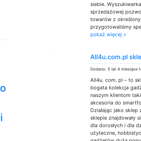
siebie. Wyszukiwarka
sprzedażowej pozwol
towarów z określony
przygotowaliśmy spe
pokaż więcej »
All4u.com.pl skl
Dodano: 5 lat 4 miesiące 
All4u. com. pl – to 
so
bogata kolekcja ga
naszym klientom taki
akcesoria do smartfo
Działając jako sklep
i
sklepie znajdowały s
dla dorosłych i dla 
użyteczne, hobbistyc
gadżetów dużą popul