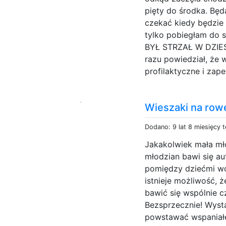
pięty do środka. Bę
czekać kiedy będzie 
tylko pobiegłam do sk
BYŁ STRZAŁ W DZIESI
razu powiedział, że 
profilaktyczne i zap
Wieszaki na row
Dodano: 9 lat 8 miesięcy 
Jakakolwiek mała młó
młodzian bawi się au
pomiędzy dziećmi wo
istnieje możliwość, 
bawić się wspólnie c
Bezsprzecznie! Wysta
powstawać wspaniałe