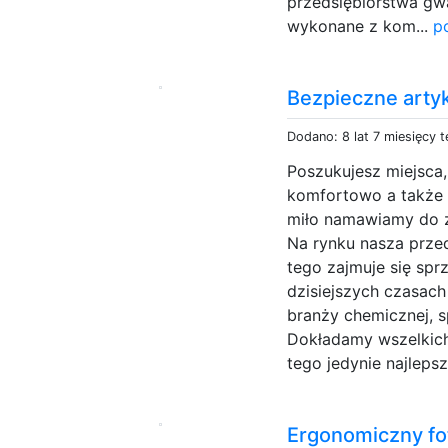
przedsiębiorstwa gwa
wykonane z kom...
p
Bezpieczne artyk
Dodano: 8 lat 7 miesięcy 
Poszukujesz miejsca
komfortowo a także b
miło namawiamy do z
Na rynku nasza przed
tego zajmuje się sp
dzisiejszych czasac
branży chemicznej, s
Dokładamy wszelkich
tego jedynie najlepsz
Ergonomiczny fot