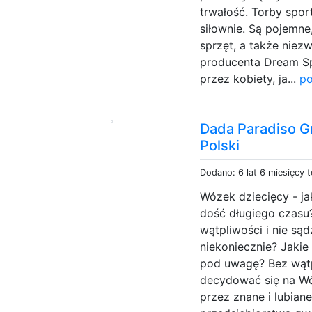
trwałość. Torby spor
siłownie. Są pojemn
sprzęt, a także niez
producenta Dream Sp
przez kobiety, ja...
po
Dada Paradiso Gr
Polski
Dodano: 6 lat 6 miesięcy 
Wózek dziecięcy - ja
dość długiego czasu
wątpliwości i nie są
niekoniecznie? Jakie
pod uwagę? Bez wątpi
decydować się na Wó
przez znane i lubiane