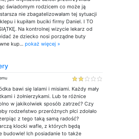
dąc świadomym rodzicem co może ją
starsza nie zbagatelizowałam tej sytuacji
lepu i kupiłam buciki firmy Daniel. I TO
ĄTKĘ. Na kontrolnej wizycie lekarz od
widać że dziecko nosi porządne buty
ewne kup...
pokaż więcej »
ery
temu
dka bawi się lalami i misiami. Każdy mały
tkami i żołnierzykami. Lub te różnice
lno w jakikolwiek sposób zatrzeć? Czy
żeby rodzeństwo przeróżnych płci zdołało
zerpiąc z tego taką samą radość?
rczą klocki wafle, z których będą
 budowle! Ich posiadanie to także