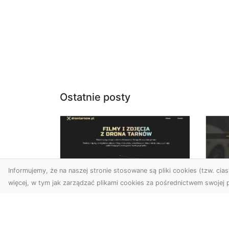
Ostatnie posty
Informujemy, że na naszej stronie stosowane są pliki cookies (tzw. ciast
więcej, w tym jak zarządzać plikami cookies za pośrednictwem swojej p
Zdjęcia dronem
FH
Tarnów – Twoje
Za
wydarzenia i