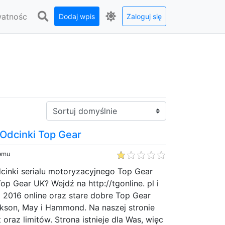
watnośc
Dodaj wpis
Zaloguj się
Sortuj:
 Odcinki Top Gear
temu
cinki serialu motoryzacyjnego Top Gear
 Top Gear UK? Wejdź na http://tgonline. pl i
 2016 online oraz stare dobre Top Gear
rkson, May i Hammond. Na naszej stronie
oraz limitów. Strona istnieje dla Was, więc