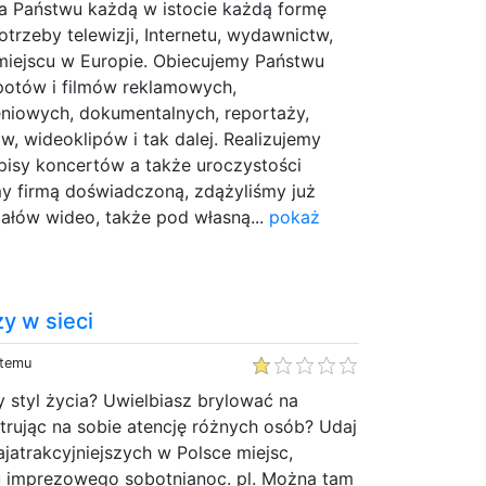
a Państwu każdą w istocie każdą formę
trzeby telewizji, Internetu, wydawnictw,
miejscu w Europie. Obiecujemy Państwu
spotów i filmów reklamowych,
eniowych, dokumentalnych, reportaży,
w, wideoklipów i tak dalej. Realizujemy
pisy koncertów a także uroczystości
my firmą doświadczoną, zdążyliśmy już
ałów wideo, także pod własną...
pokaż
y w sieci
 temu
 styl życia? Uwielbiasz brylować na
rując na sobie atencję różnych osób? Udaj
jatrakcyjniejszych w Polsce miejsc,
lu imprezowego sobotnianoc. pl. Można tam