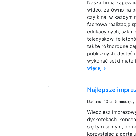
Nasza firma zapewni
wideo, zarówno na po
czy kina, w każdym 
fachową realizację 
edukacyjnych, szkol
teledysków, felietonó
także różnorodne za
publicznych. Jesteś
wykonać setki materi
więcej »
Najlepsze imprez
Dodano: 13 lat 5 miesięcy
Wiedziesz imprezowy
dyskotekach, koncent
się tym samym, do na
korzystając z porta