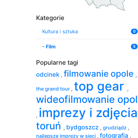
Kategorie
Kultura i sztuka
0
-
Film
5
Popularne tagi
filmowanie opole
odcinek
,
,
top gear
the grand tour
,
,
wideofilmowanie opo
imprezy i zdjęci
,
toruń
bydgoszcz
,
,
grudziądz
,
fotografia
najlepsze imprezy w sieci
,
,