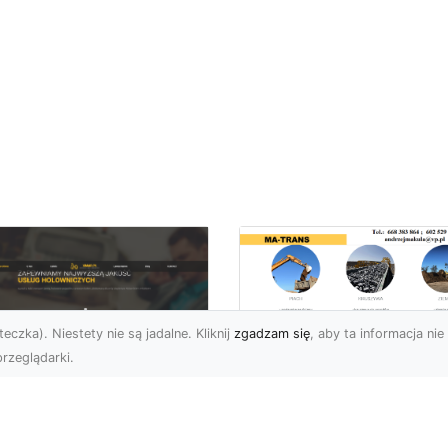
eczka). Niestety nie są jadalne. Kliknij
zgadzam się
, aby ta informacja nie 
rzeglądarki.
Usługi Rozbiórkowe
Jak MA-TRANS
U XMar – Twój
Zapewnia
ufany Partner