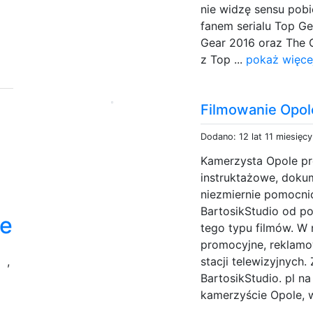
nie widzę sensu pobie
fanem serialu Top Ge
Gear 2016 oraz The G
z Top ...
pokaż więce
Filmowanie Opol
Dodano: 12 lat 11 miesięc
Kamerzysta Opole pr
instruktażowe, dokum
niezmiernie pomocni
BartosikStudio od pon
le
tego typu filmów. W n
promocyjne, reklamo
a
,
stacji telewizyjnych
BartosikStudio. pl na
kamerzyście Opole, w