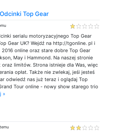
 Odcinki Top Gear
temu
cinki serialu motoryzacyjnego Top Gear
 Top Gear UK? Wejdź na http://tgonline. pl i
 2016 online oraz stare dobre Top Gear
rkson, May i Hammond. Na naszej stronie
oraz limitów. Strona istnieje dla Was, więc
rania opłat. Także nie zwlekaj, jeśi jesteś
ar odwiedź nas już teraz i oglądaj Top
rand Tour online - nowy show starego trio
j »
 temu