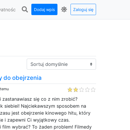
watnośc
Dodaj wpis
Zaloguj się
Sortuj:
my do obejrzenia
 temu
 zastanawiasz się co z nim zrobić?
ok siebiei! Najciekawszym sposobem na
asu jest obejrzenie kinowego hitu, który
e i zapewni Ci wyjątkowy czas.
ki film wybrać? To żaden problem! Filmedy