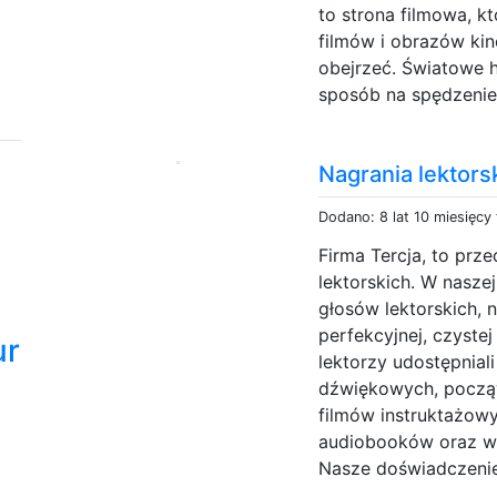
to strona filmowa, k
filmów i obrazów ki
obejrzeć. Światowe h
sposób na spędzenie 
Nagrania lektorsk
Dodano: 8 lat 10 miesięcy
Firma Tercja, to prz
lektorskich. W nasze
głosów lektorskich, 
perfekcyjnej, czystej
ur
lektorzy udostępnial
dźwiękowych, począ
filmów instruktażowy
audiobooków oraz ws
Nasze doświadczenie 