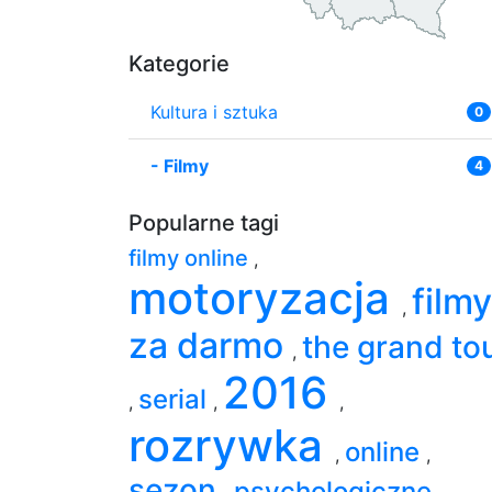
Kategorie
Kultura i sztuka
0
-
Filmy
4
Popularne tagi
filmy online
,
motoryzacja
filmy
,
za darmo
the grand to
,
2016
serial
,
,
,
rozrywka
online
,
,
sezon
psychologiczne