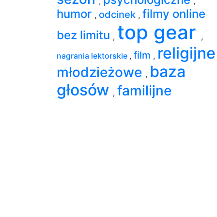
,
,
humor
filmy online
odcinek
,
,
top gear
bez limitu
,
,
religijn
film
nagrania lektorskie
,
,
baza
młodzieżowe
,
głosów
familijne
,