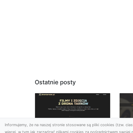
Ostatnie posty
Informujemy, że na naszej stronie stosowane są pliki cookies (tzw. ciast
więcej, w tym jak zarządzać plikami cookies za pośrednictwem swojej p