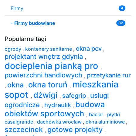
Firmy
4
-
Firmy budowlane
32
Popularne tagi
okna pcv
ogrody
,
kontenery sanitarne
,
,
projektant wnętrz gdynia
,
docieplenia pianką pro
,
powierzchni handlowych
przetykanie rur
,
mieszkania
okna toruń
okna
,
,
,
sopot
dźwigi
usługi
safegrip
,
,
,
budowa
ogrodnicze
hydraulik
,
,
obiektów sportowych
,
baciar
,
płytki
casalgrande
,
dachówka wrocław
,
okna aluminiowe
,
szczecinek
gotowe projekty
,
,