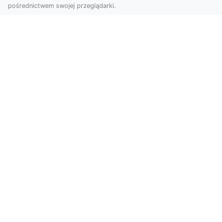
pośrednictwem swojej przeglądarki.
Zdjęcia dronem Tarnów – Twoje
wydarzenia i przestrzenie uchwycone
z innej perspektywy
W dzisiejszych czasach, kiedy wizualizacje
odgrywają kluczową rolę w komunikacji, zdjęcia
z lotu p...