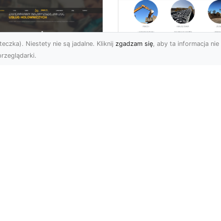
eczka). Niestety nie są jadalne. Kliknij
zgadzam się
, aby ta informacja nie 
rzeglądarki.
Usługi Rozbiórkowe
Jak MA-TRANS
U XMar – Twój
Zapewnia
ufany Partner
Bezpieczeństwo i
mocy Drogowej w
Sprawną Realizację
domiu
Prac Rozbiórkowyc
aczego FHU XMar to
Rozbiórka Budynków –
jlepszy Wybór w
Dlaczego Ważne Jest, a
uacjach Awaryjnych na
Powierzyć Ją
odze? Każdy kierowca
Profesjonalistom?
e znale...
Rozbiórka budynków t...