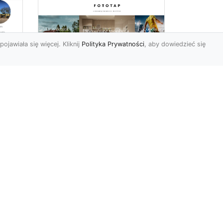
pojawiała się więcej. Kliknij
Polityka Prywatności
, aby dowiedzieć się
 –
Tapety ścienne
zmywalne – połącznie
funkcjonalności i
piękna
h?
Okazuje się, że Polacy są
ostatnimi czasy coraz
by
bardziej wymagający, jeśli
chodzi o naścienne ozd...