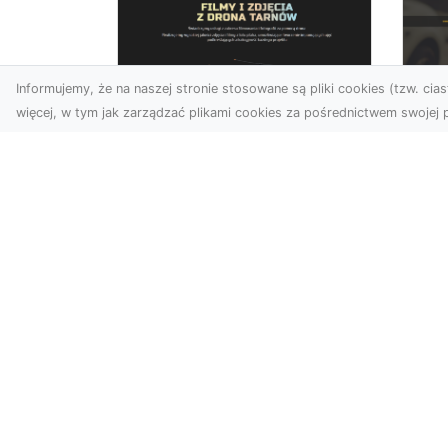
Informujemy, że na naszej stronie stosowane są pliki cookies (tzw. ciast
więcej, w tym jak zarządzać plikami cookies za pośrednictwem swojej p
Zdjęcia dronem
FH
Tarnów – Twoje
Za
wydarzenia i
Po
przestrzenie
Ra
uchwycone z innej
perspektywy
Dl
Na
W dzisiejszych czasach,
Syt
kiedy wizualizacje
Dr
odgrywają kluczową rolę w
moż
komunikacji, zdjęcia z lotu
p...