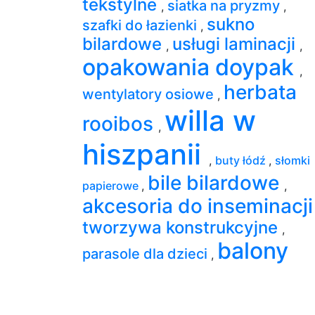
tekstylne
siatka na pryzmy
,
,
sukno
szafki do łazienki
,
bilardowe
usługi laminacji
,
,
opakowania doypak
,
herbata
wentylatory osiowe
,
willa w
rooibos
,
hiszpanii
,
buty łódź
,
słomki
bile bilardowe
papierowe
,
,
akcesoria do inseminacj
tworzywa konstrukcyjne
,
balony
parasole dla dzieci
,