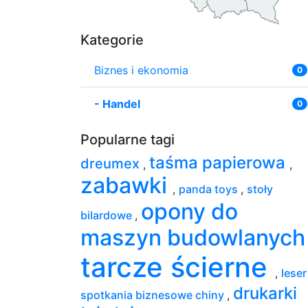
Kategorie
Biznes i ekonomia
0
-
Handel
0
Popularne tagi
taśma papierowa
dreumex
,
,
zabawki
,
panda toys
,
stoły
opony do
bilardowe
,
maszyn budowlanyc
tarcze ścierne
,
lese
drukarki
spotkania biznesowe chiny
,