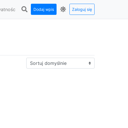
watnośc
Dodaj wpis
Zaloguj się
Sortuj: