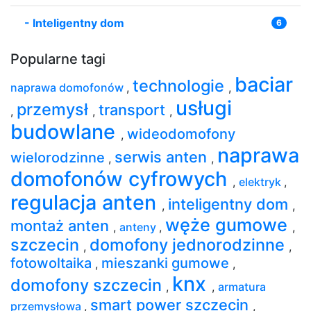
-
Inteligentny dom
6
Popularne tagi
baciar
technologie
naprawa domofonów
,
,
usługi
przemysł
transport
,
,
,
budowlane
wideodomofony
,
naprawa
serwis anten
wielorodzinne
,
,
domofonów cyfrowych
,
elektryk
,
regulacja anten
inteligentny dom
,
,
węże gumowe
montaż anten
,
anteny
,
,
szczecin
domofony jednorodzinne
,
,
fotowoltaika
mieszanki gumowe
,
,
knx
domofony szczecin
,
,
armatura
smart power szczecin
przemysłowa
,
,