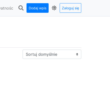
watnośc
Dodaj wpis
Zaloguj się
Sortuj: