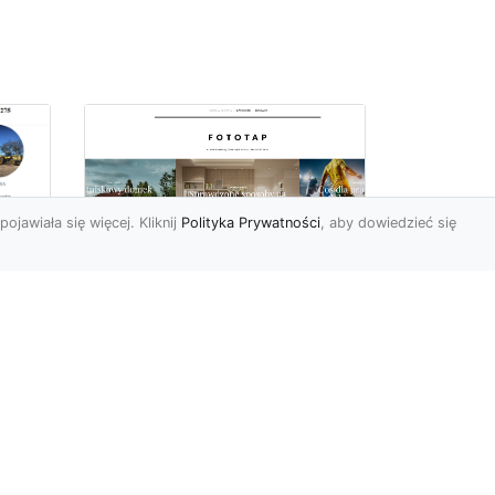
pojawiała się więcej. Kliknij
Polityka Prywatności
, aby dowiedzieć się
 –
Tapety ścienne
zmywalne – połącznie
funkcjonalności i
piękna
h?
Okazuje się, że Polacy są
ostatnimi czasy coraz
by
bardziej wymagający, jeśli