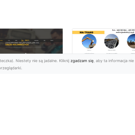
eczka). Niestety nie są jadalne. Kliknij
zgadzam się
, aby ta informacja nie 
rzeglądarki.
Usługi Rozbiórkowe
Jak MA-TRANS
U XMar – Twój
Zapewnia
ufany Partner
Bezpieczeństwo i
mocy Drogowej w
Sprawną Realizację
domiu
Prac Rozbiórkowyc
aczego FHU XMar to
Rozbiórka Budynków –
jlepszy Wybór w
Dlaczego Ważne Jest, a
uacjach Awaryjnych na