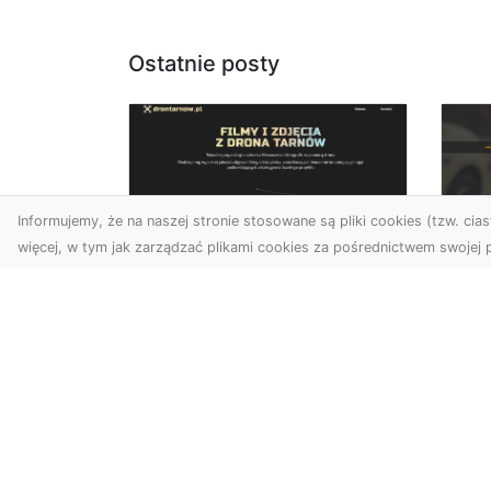
Ostatnie posty
Informujemy, że na naszej stronie stosowane są pliki cookies (tzw. ciast
więcej, w tym jak zarządzać plikami cookies za pośrednictwem swojej p
Zdjęcia dronem
FH
Tarnów – Twoje
Za
wydarzenia i
Po
przestrzenie
Ra
uchwycone z innej
perspektywy
Dl
Na
W dzisiejszych czasach,
Syt
kiedy wizualizacje