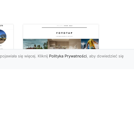
pojawiała się więcej. Kliknij
Polityka Prywatności
, aby dowiedzieć się
 –
Tapety ścienne
zmywalne – połącznie
funkcjonalności i
piękna
h?
Okazuje się, że Polacy są
ostatnimi czasy coraz
by
bardziej wymagający, jeśli