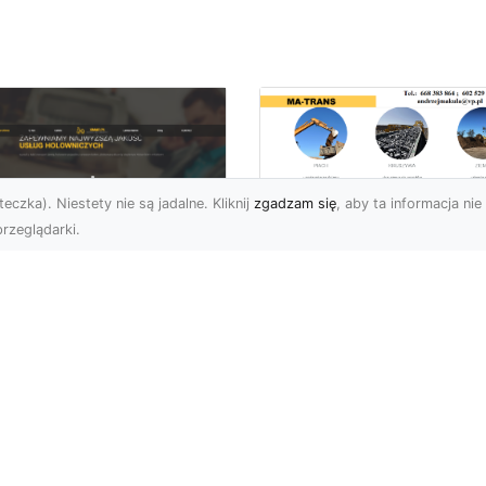
eczka). Niestety nie są jadalne. Kliknij
zgadzam się
, aby ta informacja nie 
rzeglądarki.
Usługi Rozbiórkowe
Jak MA-TRANS
U XMar – Twój
Zapewnia
ufany Partner
Bezpieczeństwo i
mocy Drogowej w
Sprawną Realizację
domiu
Prac Rozbiórkowyc
aczego FHU XMar to
Rozbiórka Budynków –
jlepszy Wybór w
Dlaczego Ważne Jest, a
uacjach Awaryjnych na
Powierzyć Ją