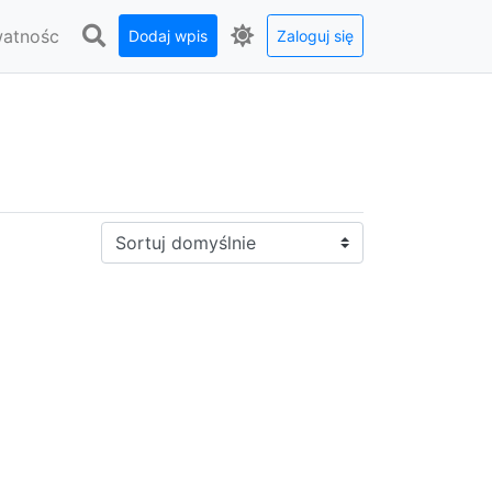
watnośc
Dodaj wpis
Zaloguj się
Sortuj: