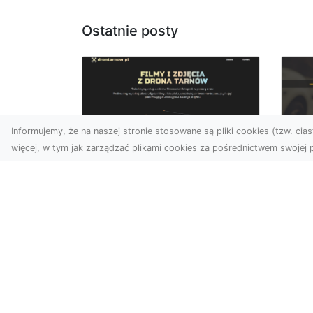
Ostatnie posty
Informujemy, że na naszej stronie stosowane są pliki cookies (tzw. ciast
więcej, w tym jak zarządzać plikami cookies za pośrednictwem swojej p
Zdjęcia dronem
FH
Tarnów – Twoje
Za
wydarzenia i
Po
przestrzenie
Ra
uchwycone z innej
perspektywy
Dl
Na
W dzisiejszych czasach,
Syt
kiedy wizualizacje