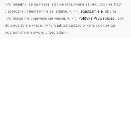
Informujemy, że na naszej stronie stosowane są pliki cookies (tzw.
ciasteczka). Niestety nie są jadalne. Kliknij
zgadzam się
, aby ta
informacja nie pojawiała się więcej. Kliknij
Polityka Prywatności
, aby
dowiedzieć się więcej, w tym jak zarządzać plikami cookies za
pośrednictwem swojej przeglądarki.
Zdjęcia dronem Tarnów – Twoje
wydarzenia i przestrzenie uchwycone
z innej perspektywy
W dzisiejszych czasach, kiedy wizualizacje
odgrywają kluczową rolę w komunikacji, zdjęcia
z lotu p...