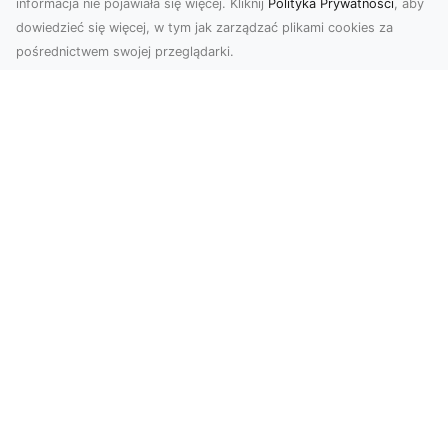
informacja nie pojawiała się więcej. Kliknij
Polityka Prywatności
, aby
dowiedzieć się więcej, w tym jak zarządzać plikami cookies za
pośrednictwem swojej przeglądarki.
Zdjęcia dronem Tarnów – Twoje
wydarzenia i przestrzenie uchwycone
z innej perspektywy
W dzisiejszych czasach, kiedy wizualizacje
odgrywają kluczową rolę w komunikacji, zdjęcia
z lotu p...