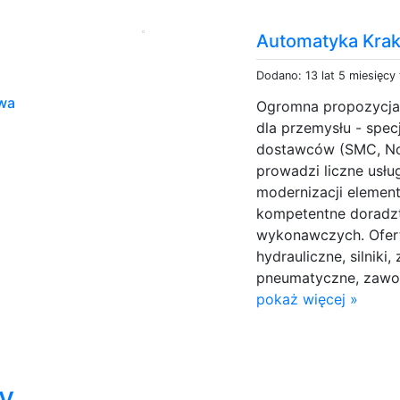
Automatyka Kra
Dodano: 13 lat 5 miesięcy
wa
Ogromna propozycja 
dla przemysłu - spec
dostawców (SMC, Nor
prowadzi liczne usłu
modernizacji eleme
kompetentne doradz
wykonawczych. Ofert
hydrauliczne, silnik
pneumatyczne, zawory
pokaż więcej »
y