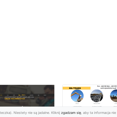
eczka). Niestety nie są jadalne. Kliknij
zgadzam się
, aby ta informacja nie 