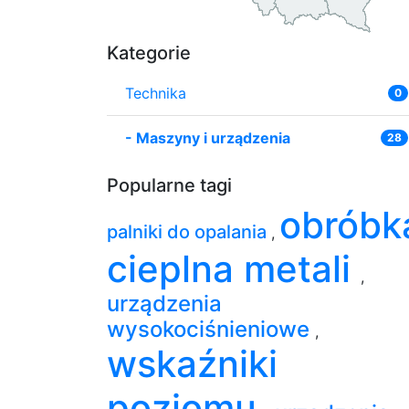
Kategorie
Technika
0
-
Maszyny i urządzenia
28
Popularne tagi
obróbk
palniki do opalania
,
cieplna metali
,
urządzenia
wysokociśnieniowe
,
wskaźniki
poziomu