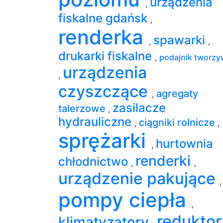
urządzenia
,
fiskalne gdańsk
,
renderka
spawarki
,
,
drukarki fiskalne
,
podajnik tworzy
urządzenia
,
czyszczące
agregaty
,
zasilacze
talerzowe
,
hydrauliczne
ciągniki rolnicze
,
,
sprężarki
hurtownia
,
renderki
chłodnictwo
,
,
urządzenie pakujące
,
pompy ciepła
,
reduktor
klimatyzatory