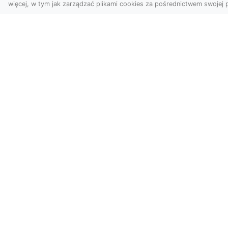
więcej, w tym jak zarządzać plikami cookies za pośrednictwem swojej p
Zdjęcia dronem
FH
Tarnów – Twoje
Za
wydarzenia i
Po
przestrzenie
Ra
uchwycone z innej
perspektywy
Dl
Na
W dzisiejszych czasach,
Syt
kiedy wizualizacje
Dr
odgrywają kluczową rolę w
moż
komunikacji, zdjęcia z lotu
p...
Katalogis.pl - katalog stron
Katalogis.pl to moderowany katalog stron.