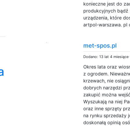
konieczne jest do z
produkcyjnych bądź 
urządzenia, które do
artpol-warszawa. pl 
met-spos.pl
Dodano: 13 lat 4 miesiące
Okres lata oraz wio
a
z ogrodem. Nieważne
krzewach, nie osiąg
dobrych narzędzi pr
zakupić można wejść 
Wyszukają na niej P
oraz inne sprzęty pr
na rynku sprzedaży ju
doskonałą opinią osó