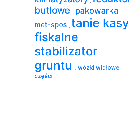
,
butlowe
pakowarka
,
,
tanie kasy
met-spos
,
fiskalne
,
stabilizator
gruntu
wózki widłowe
,
części