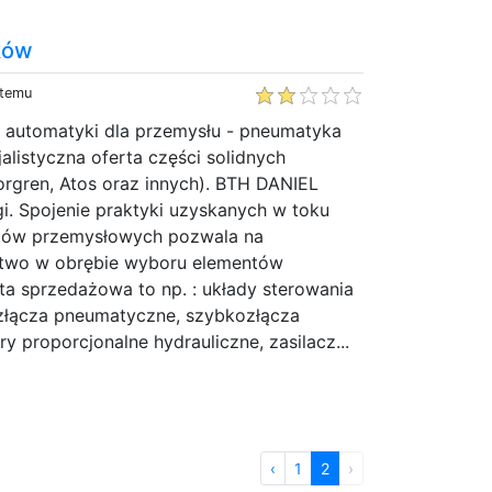
ków
 temu
automatyki dla przemysłu - pneumatyka
jalistyczna oferta części solidnych
gren, Atos oraz innych). BTH DANIEL
gi. Spojenie praktyki uzyskanych w toku
ntów przemysłowych pozwala na
two w obrębie wyboru elementów
a sprzedażowa to np. : układy sterowania
i, złącza pneumatyczne, szybkozłącza
 proporcjonalne hydrauliczne, zasilacz...
‹
1
2
›