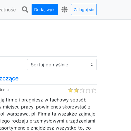
watnośc
Dodaj wpis
Zaloguj się
Sortuj:
szczące
 temu
ją firmę i pragniesz w fachowy sposób
 miejscu pracy, powinieneś skorzystać z
pol-warszawa. pl. Firma ta wszakże zajmuje
kiego rodzaju przemysłowymi urządzeniami
asortymencie znajdziesz wszystko to, co