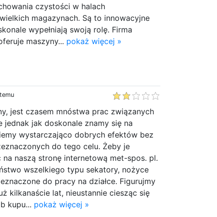
achowania czystości w halach
wielkich magazynach. Są to innowacyjne
skonale wypełniają swoją rolę. Firma
oferuje maszyny...
pokaż więcej »
 temu
sny, jest czasem mnóstwa prac związanych
 jednak jak doskonale znamy się na
niemy wystarczająco dobrych efektów bez
zeznaczonych do tego celu. Żeby je
na naszą stronę internetową met-spos. pl.
aństwo wszelkiego typu sekatory, nożyce
zeznaczone do pracy na działce. Figurujmy
ż kilkanaście lat, nieustannie ciesząc się
b kupu...
pokaż więcej »