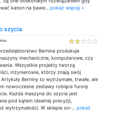
. Są one doskonałym rozwiązaniem gdy
ować kanon na bawe...
pokaż więcej »
 szycia
temu
przedsiębiorstwo Bernina produkuje
 maszyny mechaniczne, komputerowe, czy
wania. Wszystkie projekty tworzą
ści, inżynierowie, którzy znają swój
. Artykuły Berniny to wytrzymałe, trwałe, ale
em nowoczesne zestawy robiące furorę
cie. Każda maszyna do szycia jest
na pod kątem idealnej precyzji,
eż wytrzymałości. W sklepie on-...
pokaż