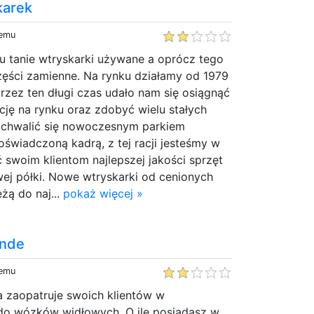
karek
temu
 tanie wtryskarki używane a oprócz tego
zęści zamienne. Na rynku działamy od 1979
rzez ten długi czas udało nam się osiągnąć
ję na rynku oraz zdobyć wielu stałych
ochwalić się nowoczesnym parkiem
wiadczoną kadrą, z tej racji jesteśmy w
swoim klientom najlepszej jakości sprzęt
ej półki. Nowe wtryskarki od cenionych
żą do naj...
pokaż więcej »
inde
temu
a zaopatruje swoich klientów w
do wózków widłowych. O ile posiadasz w