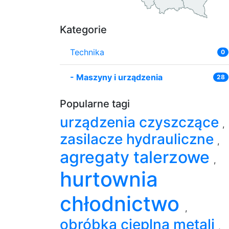
Kategorie
Technika
0
-
Maszyny i urządzenia
28
Popularne tagi
urządzenia czyszczące
,
zasilacze hydrauliczne
,
agregaty talerzowe
,
hurtownia
chłodnictwo
,
obróbka cieplna metali
,