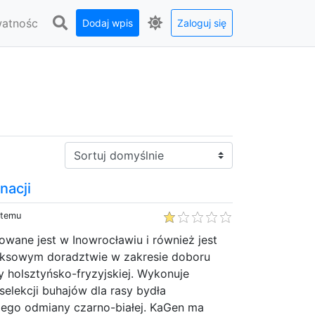
watnośc
Dodaj wpis
Zaloguj się
Sortuj:
nacji
 temu
owane jest w Inowrocławiu i również jest
ksowym doradztwie w zakresie doboru
y holsztyńsko-fryzyjskiej. Wykonuje
elekcji buhajów dla rasy bydła
kiego odmiany czarno-białej. KaGen ma