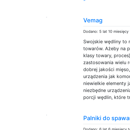
Vemag
Dodano: 5 lat 10 miesięcy
Swojskie wędliny to 
towarów. Ażeby na pó
klasy towary, proce
zastosowania wielu 
dobrej jakości mięso
urządzenia jak komor
niewielkie elementy 
niezbędne urządzen
porcji wędlin, które tr
Palniki do spawa
Dodano: 6 lat 6 miesięcy 