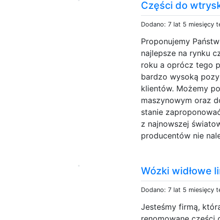
Części do wtrys
Dodano: 7 lat 5 miesięcy 
Proponujemy Państwu
najlepsze na rynku c
roku a oprócz tego p
bardzo wysoką pozyc
klientów. Możemy p
maszynowym oraz doś
stanie zaproponować 
z najnowszej światow
producentów nie nale
Wózki widłowe l
Dodano: 7 lat 5 miesięcy 
Jesteśmy firmą, któr
renomowane części 