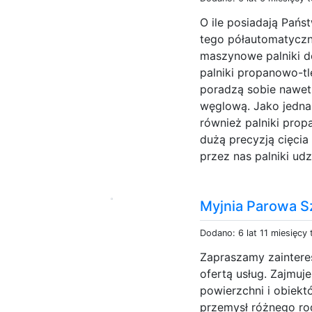
O ile posiadają Pańs
tego półautomatyczn
maszynowe palniki d
palniki propanowo-
poradzą sobie nawet
węglową. Jako jedna 
również palniki prop
dużą precyzją cięcia
przez nas palniki ud
Myjnia Parowa S
Dodano: 6 lat 11 miesięcy
Zapraszamy zaintere
ofertą usług. Zajmu
powierzchni i obiektó
przemysł różnego rod