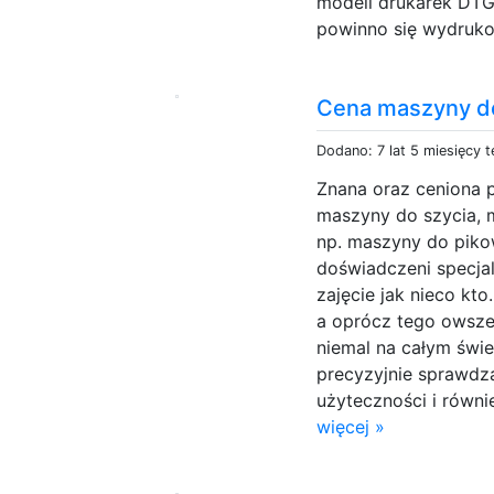
modeli drukarek DTG
powinno się wydruk
Cena maszyny do
Dodano: 7 lat 5 miesięcy 
Znana oraz ceniona 
maszyny do szycia,
np. maszyny do piko
doświadczeni specjali
zajęcie jak nieco kto
a oprócz tego owsz
niemal na całym świe
precyzyjnie sprawdza
użyteczności i równi
więcej »