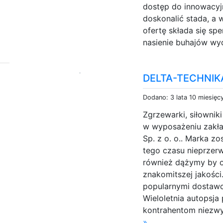
dostęp do innowacyj
doskonalić stada, a 
ofertę składa się s
nasienie buhajów wyc
DELTA-TECHNIK
Dodano: 3 lata 10 miesięc
Zgrzewarki, siłownik
w wyposażeniu zakła
Sp. z o. o.. Marka z
tego czasu nieprzer
również dążymy by 
znakomitszej jakości
popularnymi dostawca
Wieloletnia autopsj
kontrahentom niezwyk
»