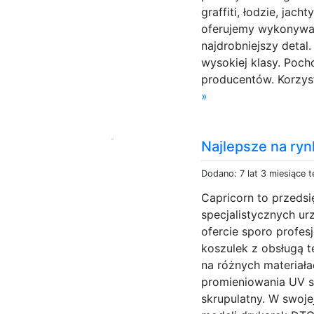
graffiti, łodzie, jach
oferujemy wykonywane
najdrobniejszy detal
wysokiej klasy. Poc
producentów. Korzyst
»
Najlepsze na ryn
Dodano: 7 lat 3 miesiące 
Capricorn to przeds
specjalistycznych u
ofercie sporo profes
koszulek z obsługą t
na różnych materiał
promieniowania UV sp
skrupulatny. W swoj