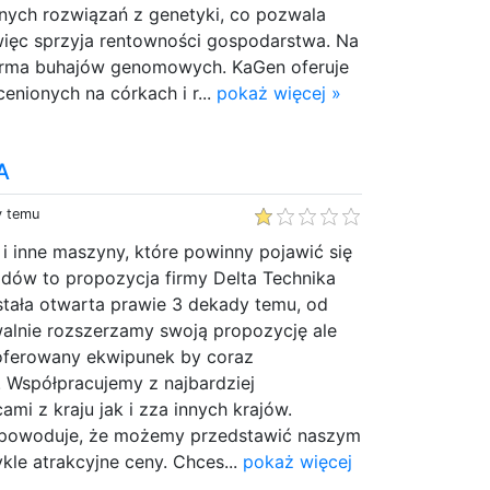
nych rozwiązań z genetyki, co pozwala
więc sprzyja rentowności gospodarstwa. Na
perma buhajów genomowych. KaGen oferuje
enionych na córkach i r...
pokaż więcej »
A
y temu
i i inne maszyny, które powinny pojawić się
dów to propozycja firmy Delta Technika
ostała otwarta prawie 3 dekady temu, od
walnie rozszerzamy swoją propozycję ale
oferowany ekwipunek by coraz
. Współpracujemy z najbardziej
mi z kraju jak i zza innych krajów.
a powoduje, że możemy przedstawić naszym
le atrakcyjne ceny. Chces...
pokaż więcej