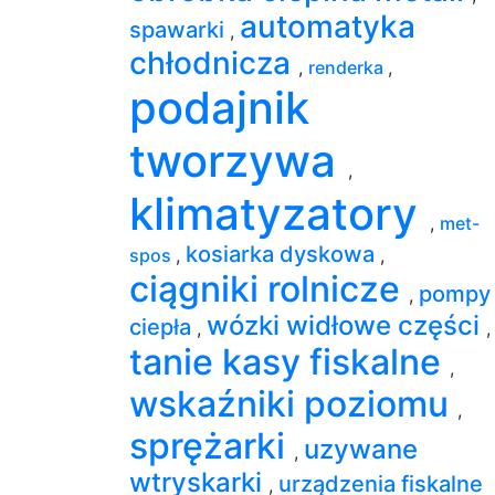
automatyka
spawarki
,
chłodnicza
,
renderka
,
podajnik
tworzywa
,
klimatyzatory
,
met-
kosiarka dyskowa
spos
,
,
ciągniki rolnicze
pompy
,
wózki widłowe części
ciepła
,
,
tanie kasy fiskalne
,
wskaźniki poziomu
,
sprężarki
uzywane
,
wtryskarki
urządzenia fiskalne
,