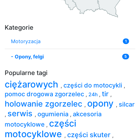
Kategorie
Motoryzacja
1
-
Opony, felgi
5
Popularne tagi
ciężarowych
części do motocykli
,
,
tir
pomoc drogowa zgorzelec
,
24h
,
,
opony
holowanie zgorzelec
silcar
,
,
serwis
ogumienia
akcesoria
,
,
,
części
motocyklowe
,
motocyklowe
części skuter
,
,