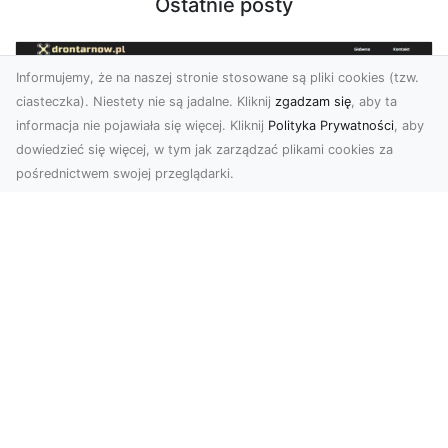
Ostatnie posty
Informujemy, że na naszej stronie stosowane są pliki cookies (tzw.
ciasteczka). Niestety nie są jadalne. Kliknij
zgadzam się
, aby ta
informacja nie pojawiała się więcej. Kliknij
Polityka Prywatności
, aby
dowiedzieć się więcej, w tym jak zarządzać plikami cookies za
pośrednictwem swojej przeglądarki.
Zdjęcia dronem Tarnów – Twoje
wydarzenia i przestrzenie uchwycone
z innej perspektywy
W dzisiejszych czasach, kiedy wizualizacje
odgrywają kluczową rolę w komunikacji, zdjęcia
z lotu p...