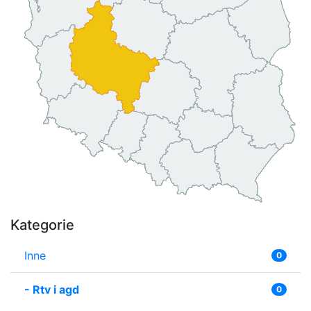
Kategorie
Inne
0
-
Rtv i agd
0