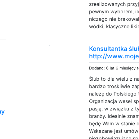
zrealizowanych przyj
pewnym wyborem, ile
niczego nie brakowa
wódki, klasyczne likie
Konsultantka śl
http://www.moje
Dodano: 6 lat 6 miesięcy 
Ślub to dla wielu z 
bardzo troskliwie za
należę do Polskiego
Organizacja wesel s
,
pasją, w związku z t
ny
branży. Idealnie zn
będę Wam w stanie d
Wskazane jest umówi
niezobowiązujące spo