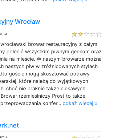
cyjny Wrocław
temu
 wrocławski browar restauracyjny z całym
y polecić wszystkim piwnym geekom oraz
enia na mieście. W naszym browarze można
h naszych piw w zróżnicowanych stylach
adto goście mogą skosztować potrawy
arskiej, które należą do wyjątkowych
ch, choć nie braknie także ciekawych
Browar rzemieślniczy Prost to także
przeprowadzania konfer...
pokaż więcej »
ark.net
temu