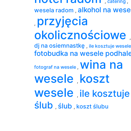
,
catering
,
alkohol na wese
wesela radom
,
przyjęcia
,
okolicznościowe
,
dj na osiemnastkę
,
ile kosztuje wesel
fotobudka na wesele podhal
wina na
fotograf na wesele
,
wesele
koszt
,
wesele
ile kosztuje
,
ślub
ślub
koszt ślubu
,
,