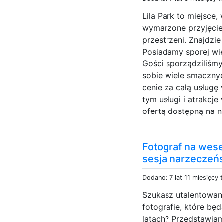
Lila Park to miejsce
wymarzone przyjęcie 
przestrzeni. Znajdzie
Posiadamy sporej wie
Gości sporządziliśm
sobie wiele smaczny
cenie za całą usług
tym usługi i atrakcj
ofertą dostępną na na
Fotograf na wes
sesja narzeczeń
Dodano: 7 lat 11 miesięcy
Szukasz utalentowan
fotografie, które b
latach? Przedstawi