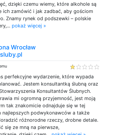
ęć, dzięki czemu wiemy, które alkohole są
 ich zamówić i jak zadbać, aby gościom
ło. Znamy rynek od podszewki – polskie
ry,...
pokaż więcej »
ubna Wrocław
sluby.pl
temu
nas perfekcyjne wydarzenie, które wypada
planować. Jestem konsultantką ślubną oraz
 Stowarzyszenia Konsultantów Ślubnych.
prawia mi ogromną przyjemność, jest moją
ym tak znakomicie odnajduje się w tej
am najlepszych podwykonawców a także
oradzić różnorodne rzeczy, drobne detale.
ć się ze mną na pierwsze,
tkanie, dzięki czem...
pokaż więcej »