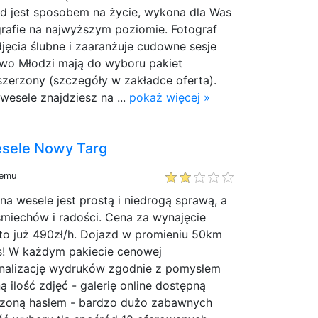
ód jest sposobem na życie, wykona dla Was
grafie na najwyższym poziomie. Fotograf
jęcia ślubne i zaaranżuje cudowne sesje
two Młodzi mają do wyboru pakiet
zerzony (szczegóły w zakładce oferta).
wesele znajdziesz na ...
pokaż więcej »
esele Nowy Targ
temu
na wesele jest prostą i niedrogą sprawą, a
miechów i radości. Cena za wynajęcie
 to już 490zł/h. Dojazd w promieniu 50km
is! W każdym pakiecie cenowej
nalizację wydruków zgodnie z pomysłem
ną ilość zdjęć - galerię online dostępną
czoną hasłem - bardzo dużo zabawnych