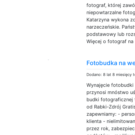
fotograf, której zaw
niepowtarzalne foto
Katarzyna wykona zd
narzeczeńskie. Pańs
podstawowy lub rozs
Więcej o fotograf na 
Fotobudka na w
Dodano: 8 lat 8 miesięcy 
Wynajęcie fotobudki 
przynosi mnóstwo uś
budki fotograficznej
od Rabki-Zdrój Grat
zapewniamy: - perso
klienta - nielimitowa
przez rok, zabezpie