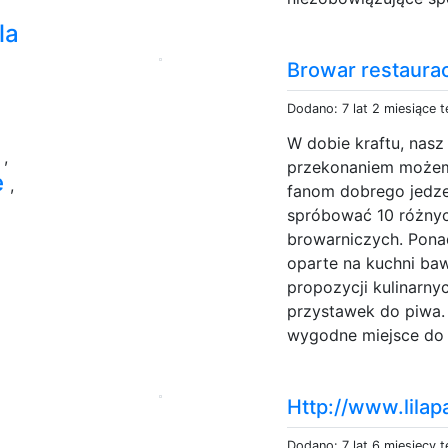
la
Browar restaura
Dodano: 7 lat 2 miesiące 
W dobie kraftu, nasz
e
,
przekonaniem możem
e
,
fanom dobrego jedz
spróbować 10 różnyc
browarniczych. Pon
oparte na kuchni baw
propozycji kulinarny
przystawek do piwa. 
wygodne miejsce do 
Http://www.lilap
Dodano: 7 lat 6 miesięcy 