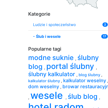
Kategorie
Ludzie i społeczeństwo
2
-
Ślub i wesele
17
Popularne tagi
modne suknie
ślubny
,
portal ślubny
blog
,
,
ślubny kalkulator
,
blog ślubny
,
kalkulator weselny
kalkulator ślubny
,
dom weselny
browar restauracyj
,
wesele
ślub blog
,
,
,
hotel radom