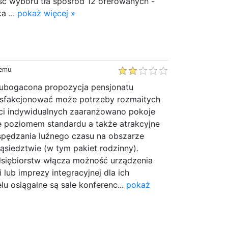
ć wyboru tła spośród 12 oferowanych -
a ...
pokaż więcej »
temu
 ubogacona propozycja pensjonatu
sfakcjonować może potrzeby rozmaitych
ci indywidualnych zaaranżowano pokoje
ię poziomem standardu a także atrakcyjne
 spędzania luźnego czasu na obszarze
sąsiedztwie (w tym pakiet rodzinny).
dsiębiorstw włącza możność urządzenia
i lub imprezy integracyjnej dla ich
u osiągalne są sale konferenc...
pokaż