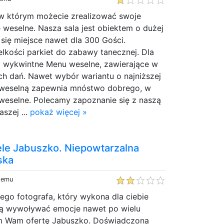
, w którym możecie zrealizować swoje
weselne. Nasza sala jest obiektem o dużej
 się miejsce nawet dla 300 Gości.
lkości parkiet do zabawy tanecznej. Dla
y wykwintne Menu weselne, zawierające w
ch dań. Nawet wybór wariantu o najniższej
ę weselną zapewnia mnóstwo dobrego, w
e weselne. Polecamy zapoznanie się z naszą
szej ...
pokaż więcej »
ele Jabuszko. Niepowtarzalna
ska
 temu
ego fotografa, który wykona dla ciebie
ędą wywoływać emocje nawet po wielu
am Wam ofertę Jabuszko. Doświadczona