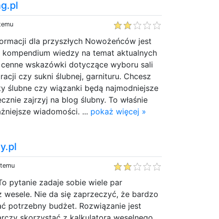
g.pl
 temu
formacji dla przyszłych Nowożeńców jest
ne kompendium wiedzy na temat aktualnych
ż cenne wskazówki dotyczące wyboru sali
acji czy sukni ślubnej, garnituru. Chcesz
ety ślubne czy wiązanki będą najmodniejsze
cznie zajrzyj na blog ślubny. To właśnie
żniejsze wiadomości. ...
pokaż więcej »
y.pl
 temu
To pytanie zadaje sobie wiele par
z wesele. Nie da się zaprzeczyć, że bardzo
ać potrzebny budżet. Rozwiązanie jest
rczy skorzystać z kalkulatora weselnego.