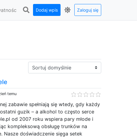
watnośc
Dodaj wpis
Zaloguj się
Sortuj:
ele
zień temu
nej zabawie spełniają się wtedy, gdy każdy
 ostatni guzik – a alkohol to często serce
le.pl od 2007 roku wspiera pary młode i
ując kompleksową obsługę trunków na
e. Nasze doświadczenie sięga setek