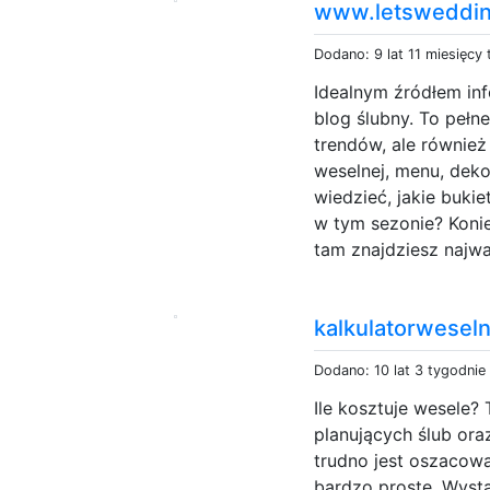
www.letsweddin
Dodano: 9 lat 11 miesięcy
Idealnym źródłem in
blog ślubny. To peł
trendów, ale równie
weselnej, menu, dekor
wiedzieć, jakie buki
w tym sezonie? Konie
tam znajdziesz najwa
kalkulatorweseln
Dodano: 10 lat 3 tygodnie
Ile kosztuje wesele? 
planujących ślub ora
trudno jest oszacow
bardzo proste. Wysta