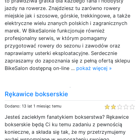
to prawdziwa gratka dla każdego fana i hobbysty
jazdy na rowerze. Znajdziesz tu zarówno rowery
miejskie jak i szosowe, górskie, trekkingowe, a także
elektryczne wielu znanych polskich i zagranicznych
marek. W BikeSalonie funkcjonuje również
profesjonalny serwis, w którym pomagamy
przygotować rowery do sezonu i zawodów oraz
naprawiamy usterki eksploatacyjne. Serdecznie
zapraszamy do zapoznania się z pełną ofertą sklepu
BikeSalon dostępną on-line ...
pokaż więcej »
Rękawice bokserskie
Dodano: 13 lat 1 miesiąc temu
Jesteś zaciekłym fanatykiem bokserstwa? Rękawice
bokserskie będą Ci ku temu zadaniu z pewnością
konieczne, a składa się tak, że my przetrzymujemy
wyżej wspomniane w wyposażeniu swojego