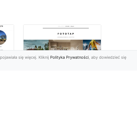
pojawiała się więcej. Kliknij
Polityka Prywatności
, aby dowiedzieć się
 –
Tapety ścienne
zmywalne – połącznie
funkcjonalności i
piękna
h?
Okazuje się, że Polacy są
ostatnimi czasy coraz
by
bardziej wymagający, jeśli