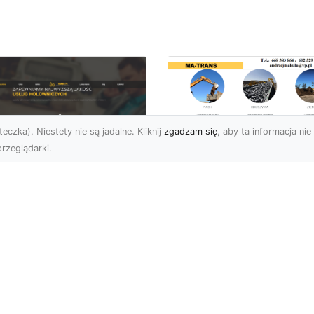
eczka). Niestety nie są jadalne. Kliknij
zgadzam się
, aby ta informacja nie 
rzeglądarki.
Usługi Rozbiórkowe
Jak MA-TRANS
U XMar – Twój
Zapewnia
ufany Partner
Bezpieczeństwo i
mocy Drogowej w
Sprawną Realizację
domiu
Prac Rozbiórkowyc
aczego FHU XMar to
Rozbiórka Budynków –
jlepszy Wybór w
Dlaczego Ważne Jest, a
uacjach Awaryjnych na
Powierzyć Ją