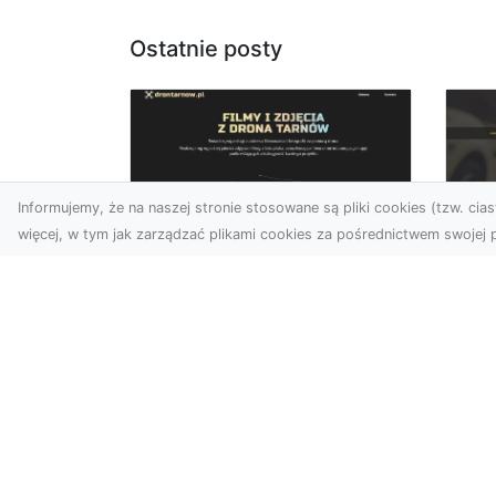
Ostatnie posty
Informujemy, że na naszej stronie stosowane są pliki cookies (tzw. ciast
więcej, w tym jak zarządzać plikami cookies za pośrednictwem swojej p
Zdjęcia dronem
FH
Tarnów – Twoje
Za
wydarzenia i
Po
przestrzenie
Ra
uchwycone z innej
perspektywy
Dl
Na
W dzisiejszych czasach,
Syt
kiedy wizualizacje