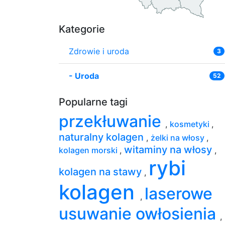
Kategorie
Zdrowie i uroda
3
-
Uroda
52
Popularne tagi
przekłuwanie
,
kosmetyki
,
naturalny kolagen
,
żelki na włosy
,
witaminy na włosy
kolagen morski
,
,
rybi
kolagen na stawy
,
kolagen
laserowe
,
usuwanie owłosienia
,