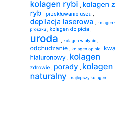
kolagen rybi
kolagen z
,
ryb
przekłuwanie uszu
,
,
depilacja laserowa
,
kolagen
kolagen do picia
proszku
,
,
uroda
,
kolagen w płynie
,
odchudzanie
kw
,
kolagen opinie
,
kolagen
hialuronowy
,
,
kolagen
porady
zdrowie
,
,
naturalny
,
najlepszy kolagen