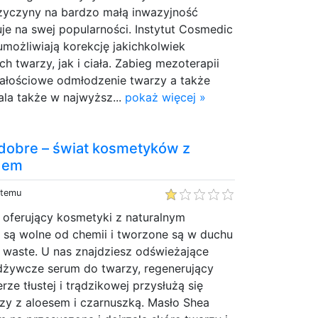
rzyczyny na bardzo małą inwazyjność
je na swej popularności. Instytut Cosmedic
 umożliwiają korekcję jakichkolwiek
h twarzy, jak i ciała. Zabieg mezoterapii
całościowe odmłodzenie twarzy a także
la także w najwyższ...
pokaż więcej »
 dobre – świat kosmetyków z
adem
 temu
e oferujący kosmetyki z naturalnym
 są wolne od chemii i tworzone są w duchu
ss waste. U nas znajdziesz odświeżające
odżywcze serum do twarzy, regenerujący
ze tłustej i trądzikowej przysłużą się
zy z aloesem i czarnuszką. Masło Shea