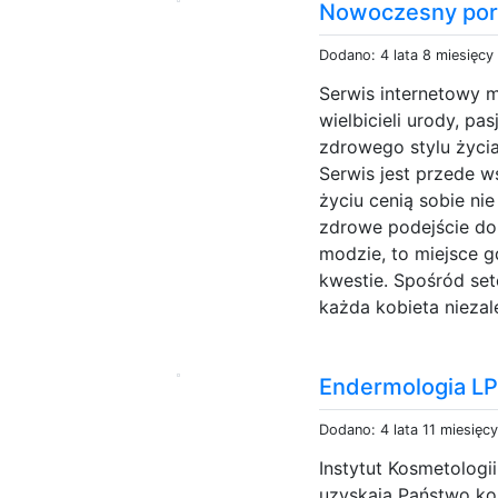
Nowoczesny port
Dodano: 4 lata 8 miesięcy
Serwis internetowy 
wielbicieli urody, p
zdrowego stylu życi
Serwis jest przede w
życiu cenią sobie ni
zdrowe podejście do s
modzie, to miejsce 
kwestie. Spośród se
każda kobieta niezal
Endermologia LPG
Dodano: 4 lata 11 miesięc
Instytut Kosmetologi
uzyskają Państwo ko