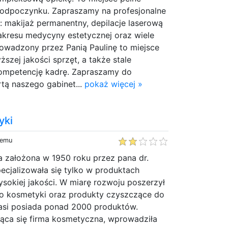
i odpoczynku. Zapraszamy na profesjonalne
 makijaż permanentny, depilacje laserową
zakresu medycyny estetycznej oraz wiele
rowadzony przez Panią Paulinę to miejsce
zej jakości sprzęt, a także stale
ompetencję kadrę. Zapraszamy do
rtą naszego gabinet...
pokaż więcej »
yki
temu
a założona w 1950 roku przez pana dr.
ecjalizowała się tylko w produktach
sokiej jakości. W miarę rozwoju poszerzył
o kosmetyki oraz produkty czyszczące do
asi posiada ponad 2000 produktów.
jąca się firma kosmetyczna, wprowadziła