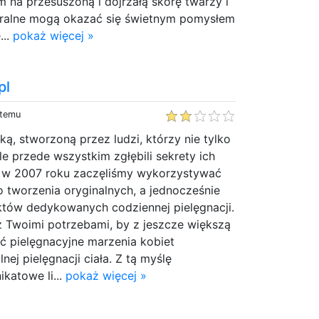
m na przesuszoną i dojrzałą skórę twarzy i
turalne mogą okazać się świetnym pomysłem
...
pokaż więcej »
pl
 temu
ą, stworzoną przez ludzi, którzy nie tylko
le przede wszystkim zgłębili sekrety ich
 w 2007 roku zaczęliśmy wykorzystywać
do tworzenia oryginalnych, a jednocześnie
tów dedykowanych codziennej pielęgnacji.
z Twoimi potrzebami, by z jeszcze większą
ć pielęgnacyjne marzenia kobiet
ej pielęgnacji ciała. Z tą myślę
katowe li...
pokaż więcej »