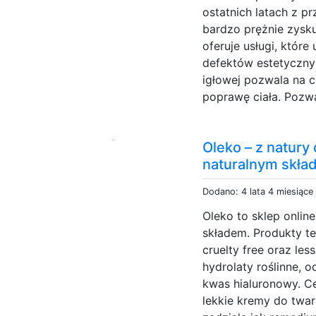
ostatnich latach z p
bardzo prężnie zysku
oferuje usługi, które
defektów estetycznyc
igłowej pozwala na 
poprawę ciała. Pozwa
Oleko – z natury
naturalnym skł
Dodano: 4 lata 4 miesiące
Oleko to sklep onlin
składem. Produkty te
cruelty free oraz le
hydrolaty roślinne, 
kwas hialuronowy. Cer
lekkie kremy do twar