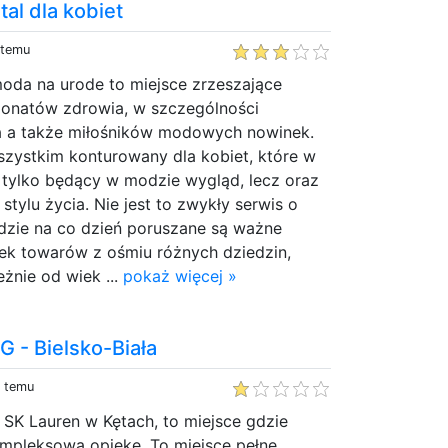
al dla kobiet
 temu
moda na urode to miejsce zrzeszające
asjonatów zdrowia, w szczególności
a a także miłośników modowych nowinek.
szystkim konturowany dla kobiet, które w
e tylko będący w modzie wygląd, lecz oraz
tylu życia. Nie jest to zwykły serwis o
gdzie na co dzień poruszane są ważne
tek towarów z ośmiu różnych dziedzin,
eżnie od wiek ...
pokaż więcej »
 - Bielsko-Biała
y temu
i SK Lauren w Kętach, to miejsce gdzie
mpleksową opiekę. To miejsce pełne