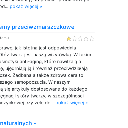
od...
pokaż więcej »
kremy przeciwzmarszczkowe
 temu
prawę, jak istotna jest odpowiednia
Otóż twarz jest naszą wizytówką. W takim
smetyki anti-aging, które nawilżają a
, ujędrniają ją i również przeciwdziałają
zek. Zadbana a także zdrowa cera to
epszego samopoczucia. W naszym
ją się artykuły dostosowane do każdego
lęgnacji skóry twarzy, w szczególności
aczynkowej czy żele do...
pokaż więcej »
naturalnych -