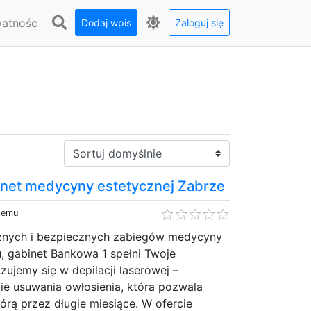
watnośc
Dodaj wpis
Zaloguj się
Sortuj:
inet medycyny estetycznej Zabrze
 temu
cznych i bezpiecznych zabiegów medycyny
, gabinet Bankowa 1 spełni Twoje
zujemy się w depilacji laserowej –
e usuwania owłosienia, która pozwala
kórą przez długie miesiące. W ofercie