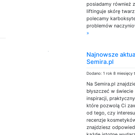
posiadamy również za
liftinguje skórę twar
polecamy karboksyte
problemów naczyniow
»
Najnowsze aktual
Semira.pl
Dodano: 1 rok 8 miesięcy
Na Semira.pl znajdzi
błyszczeć w świecie 
inspiracji, praktycz
które pozwolą Ci zaw
od tego, czy interes
recenzje kosmetyków,
znajdziesz odpowiedz
każde istotne wydar