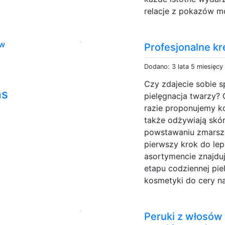
relacje z pokazów m
 w
Profesjonalne 
Dodano: 3 lata 5 miesięcy
Czy zdajecie sobie s
as
pielęgnacja twarzy? 
razie proponujemy ko
także odżywiają skórę
powstawaniu zmarszc
pierwszy krok do l
asortymencie znajdu
etapu codziennej pie
kosmetyki do cery n
Peruki z włosów 