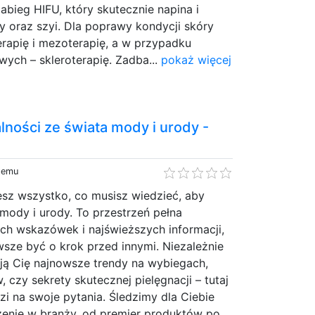
bieg HIFU, który skutecznie napina i
zy oraz szyi. Dla poprawy kondycji skóry
rapię i mezoterapię, a w przypadku
ych – skleroterapię. Zadba...
pokaż więcej
ności ze świata mody i urody -
 temu
esz wszystko, co musisz wiedzieć, aby
mody i urody. To przestrzeń pełna
nych wskazówek i najświeższych informacji,
sze być o krok przed innymi. Niezależnie
ują Cię najnowsze trendy na wybiegach,
 czy sekrety skutecznej pielęgnacji – tutaj
i na swoje pytania. Śledzimy dla Ciebie
zenie w branży, od premier produktów po