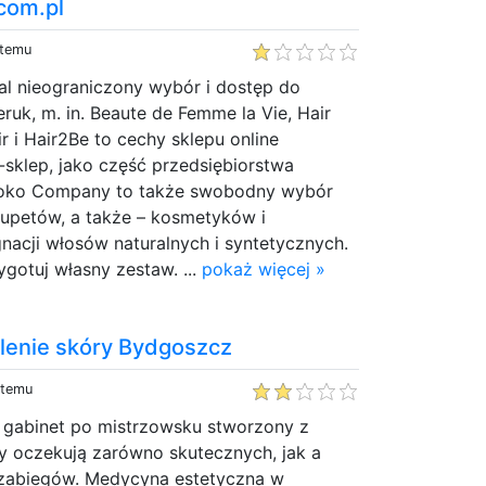
com.pl
 temu
al nieograniczony wybór i dostęp do
eruk, m. in. Beaute de Femme la Vie, Hair
 i Hair2Be to cechy sklepu online
E-sklep, jako część przedsiębiorstwa
koko Company to także swobodny wybór
tupetów, a także – kosmetyków i
nacji włosów naturalnych i syntetycznych.
ygotuj własny zestaw. ...
pokaż więcej »
lenie skóry Bydgoszcz
 temu
o gabinet po mistrzowsku stworzony z
zy oczekują zarówno skutecznych, jak a
 zabiegów. Medycyna estetyczna w