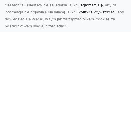
ciasteczka). Niestety nie są jadalne. Kliknij
zgadzam się
, aby ta
informacja nie pojawiała się więcej. Kliknij
Polityka Prywatności
, aby
dowiedzieć się więcej, w tym jak zarządzać plikami cookies za
pośrednictwem swojej przeglądarki.
Zdjęcia dronem Tarnów – Twoje
wydarzenia i przestrzenie uchwycone
z innej perspektywy
W dzisiejszych czasach, kiedy wizualizacje
odgrywają kluczową rolę w komunikacji, zdjęcia
z lotu p...
FHU XMar – Twój Zaufany Partner