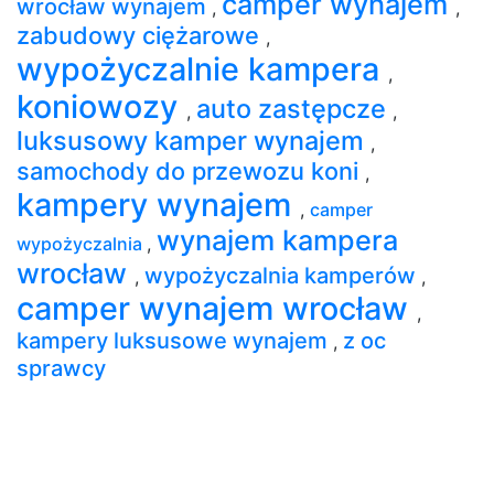
camper wynajem
wrocław wynajem
,
,
zabudowy ciężarowe
,
wypożyczalnie kampera
,
koniowozy
auto zastępcze
,
,
luksusowy kamper wynajem
,
samochody do przewozu koni
,
kampery wynajem
,
camper
wynajem kampera
wypożyczalnia
,
wrocław
wypożyczalnia kamperów
,
,
camper wynajem wrocław
,
kampery luksusowe wynajem
z oc
,
sprawcy