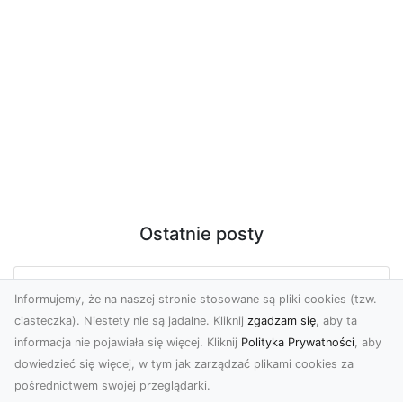
Ostatnie posty
Zdjęcia dronem Tarnów – Twoje
Informujemy, że na naszej stronie stosowane są pliki cookies (tzw.
wydarzenia i przestrzenie uchwycone
ciasteczka). Niestety nie są jadalne. Kliknij
zgadzam się
, aby ta
z innej perspektywy
informacja nie pojawiała się więcej. Kliknij
Polityka Prywatności
, aby
dowiedzieć się więcej, w tym jak zarządzać plikami cookies za
W dzisiejszych czasach, kiedy wizualizacje
pośrednictwem swojej przeglądarki.
odgrywają kluczową rolę w komunikacji, zdjęcia