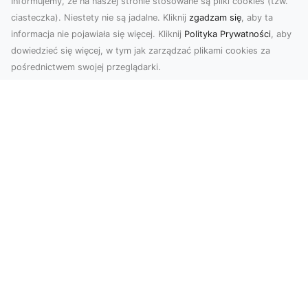
Informujemy, że na naszej stronie stosowane są pliki cookies (tzw.
ciasteczka). Niestety nie są jadalne. Kliknij
zgadzam się
, aby ta
informacja nie pojawiała się więcej. Kliknij
Polityka Prywatności
, aby
dowiedzieć się więcej, w tym jak zarządzać plikami cookies za
pośrednictwem swojej przeglądarki.
Zdjęcia dronem Tarnów – Twoje
wydarzenia i przestrzenie uchwycone
z innej perspektywy
W dzisiejszych czasach, kiedy wizualizacje
odgrywają kluczową rolę w komunikacji, zdjęcia
z lotu p...