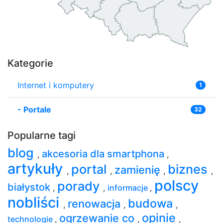
Kategorie
Internet i komputery
1
-
Portale
32
Popularne tagi
blog
akcesoria dla smartphona
,
,
artykuły
portal
biznes
zamienię
,
,
,
,
polscy
porady
białystok
,
,
informacje
,
nobliści
budowa
renowacja
,
,
,
opinie
ogrzewanie co
technologie
,
,
,